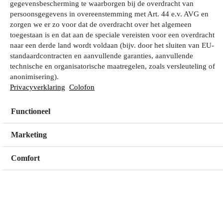
gegevensbescherming te waarborgen bij de overdracht van
persoonsgegevens in overeenstemming met Art. 44 e.v. AVG en
zorgen we er zo voor dat de overdracht over het algemeen
Wat zoek je?
toegestaan is en dat aan de speciale vereisten voor een overdracht
naar een derde land wordt voldaan (bijv. door het sluiten van EU-
standaardcontracten en aanvullende garanties, aanvullende
technische en organisatorische maatregelen, zoals versleuteling of
Mijn winkel
anonimisering).
Geen winkel geselecteerd
Privacyverklaring
Colofon
Functioneel
Kies een winkel
Kies een winkel
Marketing
Comfort