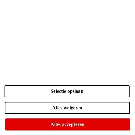
Selectie opslaan
Kleur en opslag
Laden...
Zwart | 256 GB
| € 1049.-
Alles weigeren
Online nog maar 1 op voorraad
Of op te halen in diverse winkels
Alles accepteren
Zwart | 512 GB
| € 1249.-