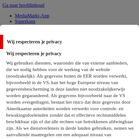
Ga naar hoofdinhoud
MediaMarkt-App
Superkans
Alle Deals
Wij respecteren je privacy
Onze services
Wij respecteren je privacy
Klantenservice
Wij gebruiken diensten, waaronder die van externe aanbieders,
MediaMarkt-Club
die we nodig hebben voor de werking van de website
Business Solutions
(noodzakelijk). Als gegevens buiten de EER worden verwerkt,
Outlet
bijvoorbeeld in de VS, kan het hoge Europese niveau van
Telefoonabonnementen
Cadeaukaarten
gegevensbescherming in deze landen niet noodzakelijkerwijs
MediaZine
worden gegarandeerd. Als gegevens bijvoorbeeld naar de VS
worden overgedragen, bestaat het risico dat deze gegevens door
Amerikaanse autoriteiten worden verwerkt voor controle- en
bewakingsdoeleinden zonder dat er effectieve rechtsmiddelen
beschikbaar zijn of dat alle rechten van betrokkenen afdwingbaar
zijn. Als we dienstverleners in derde landen gebruiken, nemen we
aanvullende maatregelen om een adequaat niveau van
Alle categorieën