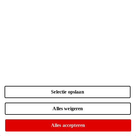
Selectie opslaan
Kleur en opslag
Laden...
Zwart | 256 GB
| € 1049.-
Alles weigeren
Online nog maar 1 op voorraad
Of op te halen in diverse winkels
Alles accepteren
Zwart | 512 GB
| € 1249.-