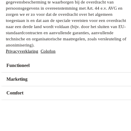
gegevensbescherming te waarborgen bij de overdracht van
persoonsgegevens in overeenstemming met Art. 44 e.v. AVG en
zorgen we er zo voor dat de overdracht over het algemeen
Wat zoek je?
toegestaan is en dat aan de speciale vereisten voor een overdracht
naar een derde land wordt voldaan (bijv. door het sluiten van EU-
standaardcontracten en aanvullende garanties, aanvullende
technische en organisatorische maatregelen, zoals versleuteling of
Mijn winkel
anonimisering).
Geen winkel geselecteerd
Privacyverklaring
Colofon
Functioneel
Kies een winkel
Kies een winkel
Marketing
Comfort