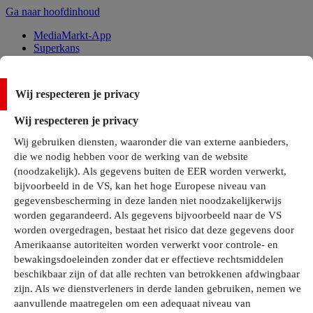
Ga naar hoofdinhoud
MediaMarkt-App
Superkans
Alle Deals
Wij respecteren je privacy
Onze services
Wij respecteren je privacy
Klantenservice
Wij gebruiken diensten, waaronder die van externe aanbieders,
MediaMarkt-Club
die we nodig hebben voor de werking van de website
Business Solutions
(noodzakelijk). Als gegevens buiten de EER worden verwerkt,
Outlet
bijvoorbeeld in de VS, kan het hoge Europese niveau van
Telefoonabonnementen
Cadeaukaarten
gegevensbescherming in deze landen niet noodzakelijkerwijs
MediaZine
worden gegarandeerd. Als gegevens bijvoorbeeld naar de VS
worden overgedragen, bestaat het risico dat deze gegevens door
Amerikaanse autoriteiten worden verwerkt voor controle- en
bewakingsdoeleinden zonder dat er effectieve rechtsmiddelen
beschikbaar zijn of dat alle rechten van betrokkenen afdwingbaar
zijn. Als we dienstverleners in derde landen gebruiken, nemen we
aanvullende maatregelen om een adequaat niveau van
Alle categorieën