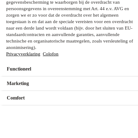
gegevensbescherming te waarborgen bij de overdracht van
persoonsgegevens in overeenstemming met Art. 44 e.v. AVG en
zorgen we er zo voor dat de overdracht over het algemeen
Wat zoek je?
toegestaan is en dat aan de speciale vereisten voor een overdracht
naar een derde land wordt voldaan (bijv. door het sluiten van EU-
standaardcontracten en aanvullende garanties, aanvullende
technische en organisatorische maatregelen, zoals versleuteling of
Mijn winkel
anonimisering).
Geen winkel geselecteerd
Privacyverklaring
Colofon
Functioneel
Kies een winkel
Kies een winkel
Marketing
Comfort