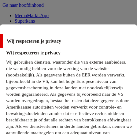
Ga naar hoofdinhoud
MediaMarkt-App
Superkans
Alle Deals
Wij respecteren je privacy
Onze services
Wij respecteren je privacy
Klantenservice
Wij gebruiken diensten, waaronder die van externe aanbieders,
MediaMarkt-Club
die we nodig hebben voor de werking van de website
Business Solutions
(noodzakelijk). Als gegevens buiten de EER worden verwerkt,
Outlet
bijvoorbeeld in de VS, kan het hoge Europese niveau van
Telefoonabonnementen
Cadeaukaarten
gegevensbescherming in deze landen niet noodzakelijkerwijs
MediaZine
worden gegarandeerd. Als gegevens bijvoorbeeld naar de VS
worden overgedragen, bestaat het risico dat deze gegevens door
Amerikaanse autoriteiten worden verwerkt voor controle- en
bewakingsdoeleinden zonder dat er effectieve rechtsmiddelen
beschikbaar zijn of dat alle rechten van betrokkenen afdwingbaar
zijn. Als we dienstverleners in derde landen gebruiken, nemen we
aanvullende maatregelen om een adequaat niveau van
Alle categorieën