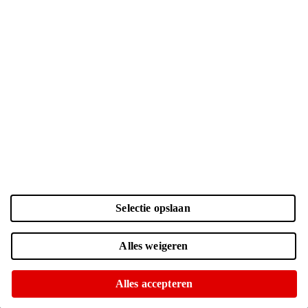
Selectie opslaan
Kleur en opslag
Laden...
Zwart | 256 GB
| € 1049.-
Alles weigeren
Online nog maar 1 op voorraad
Of op te halen in diverse winkels
Alles accepteren
Zwart | 512 GB
| € 1249.-