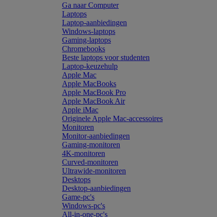
Ga naar Computer
Laptops
Laptop-aanbiedingen
Windows-laptops
Gaming-laptops
Chromebooks
Beste laptops voor studenten
Laptop-keuzehulp
Apple Mac
Apple MacBooks
Apple MacBook Pro
Apple MacBook Air
Apple iMac
Originele Apple Mac-accessoires
Monitoren
Monitor-aanbiedingen
Gaming-monitoren
4K-monitoren
Curved-monitoren
Ultrawide-monitoren
Desktops
Desktop-aanbiedingen
Game-pc's
Windows-pc's
All-in-one-pc's