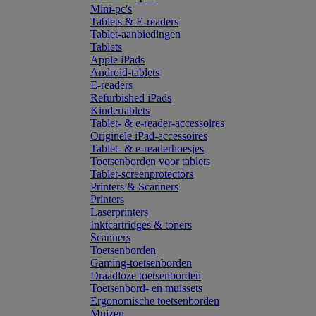
Mini-pc's
Tablets & E-readers
Tablet-aanbiedingen
Tablets
Apple iPads
Android-tablets
E-readers
Refurbished iPads
Kindertablets
Tablet- & e-reader-accessoires
Originele iPad-accessoires
Tablet- & e-readerhoesjes
Toetsenborden voor tablets
Tablet-screenprotectors
Printers & Scanners
Printers
Laserprinters
Inktcartridges & toners
Scanners
Toetsenborden
Gaming-toetsenborden
Draadloze toetsenborden
Toetsenbord- en muissets
Ergonomische toetsenborden
Muizen