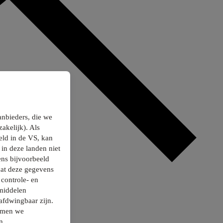
anbieders, die we
akelijk). Als
ld in de VS, kan
in deze landen niet
ns bijvoorbeeld
dat deze gegevens
controle- en
smiddelen
afdwingbaar zijn.
nemen we
n