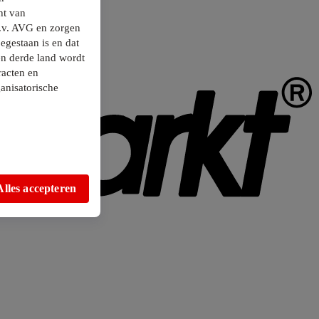
ht van
.v. AVG en zorgen
egestaan is en dat
en derde land wordt
racten en
anisatorische
Alles accepteren