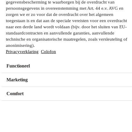
gegevensbescherming te waarborgen bij de overdracht van
persoonsgegevens in overeenstemming met Art. 44 e.v. AVG en
zorgen we er zo voor dat de overdracht over het algemeen
Wat zoek je?
toegestaan is en dat aan de speciale vereisten voor een overdracht
naar een derde land wordt voldaan (bijv. door het sluiten van EU-
standaardcontracten en aanvullende garanties, aanvullende
technische en organisatorische maatregelen, zoals versleuteling of
Mijn winkel
anonimisering).
Geen winkel geselecteerd
Privacyverklaring
Colofon
Functioneel
Kies een winkel
Kies een winkel
Marketing
Comfort