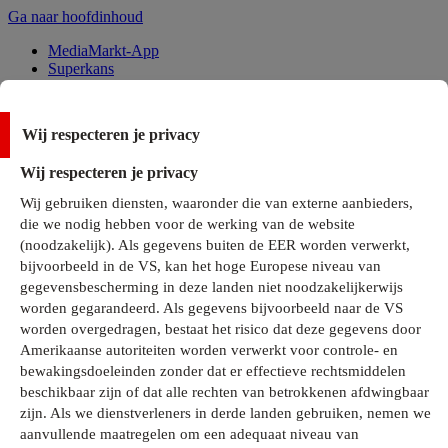
Ga naar hoofdinhoud
MediaMarkt-App
Superkans
Alle Deals
Wij respecteren je privacy
Onze services
Wij respecteren je privacy
Klantenservice
Wij gebruiken diensten, waaronder die van externe aanbieders,
MediaMarkt-Club
die we nodig hebben voor de werking van de website
Business Solutions
(noodzakelijk). Als gegevens buiten de EER worden verwerkt,
Outlet
bijvoorbeeld in de VS, kan het hoge Europese niveau van
Telefoonabonnementen
Cadeaukaarten
gegevensbescherming in deze landen niet noodzakelijkerwijs
MediaZine
worden gegarandeerd. Als gegevens bijvoorbeeld naar de VS
worden overgedragen, bestaat het risico dat deze gegevens door
Amerikaanse autoriteiten worden verwerkt voor controle- en
bewakingsdoeleinden zonder dat er effectieve rechtsmiddelen
beschikbaar zijn of dat alle rechten van betrokkenen afdwingbaar
zijn. Als we dienstverleners in derde landen gebruiken, nemen we
aanvullende maatregelen om een adequaat niveau van
Alle categorieën