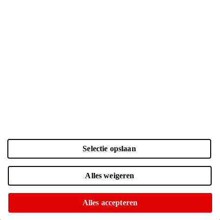
lang je abonnement duurt. Neem je een contract voor 1 of 2 jaar?
Met sim-only van Vodafone is de keuze helemaal aan jou.
Verbonden dankzij 5G GigaNet.
Wijzig je abonnement, elke maand opnieuw
Volop extra voordelen met Ziggo
Bekijk alle providers
Vodafone
Jouw
Vodafone superdeal
Laden...
Laden...
Voorraadstatus
Voor 15:00 besteld, morgen in huis
Of op te halen in
kies winkel
Selectie opslaan
Services
Telefoonabonnementen
Alles weigeren
Verzekeringen
Schermreparatie
Ziggo internet
Alles accepteren
Cadeaukaart
Al onze services