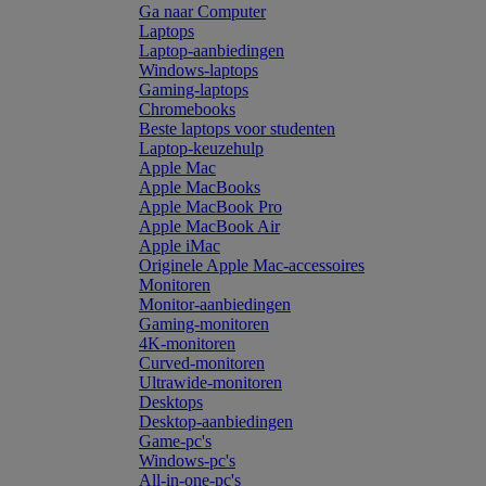
Ga naar Computer
Laptops
Laptop-aanbiedingen
Windows-laptops
Gaming-laptops
Chromebooks
Beste laptops voor studenten
Laptop-keuzehulp
Apple Mac
Apple MacBooks
Apple MacBook Pro
Apple MacBook Air
Apple iMac
Originele Apple Mac-accessoires
Monitoren
Monitor-aanbiedingen
Gaming-monitoren
4K-monitoren
Curved-monitoren
Ultrawide-monitoren
Desktops
Desktop-aanbiedingen
Game-pc's
Windows-pc's
All-in-one-pc's