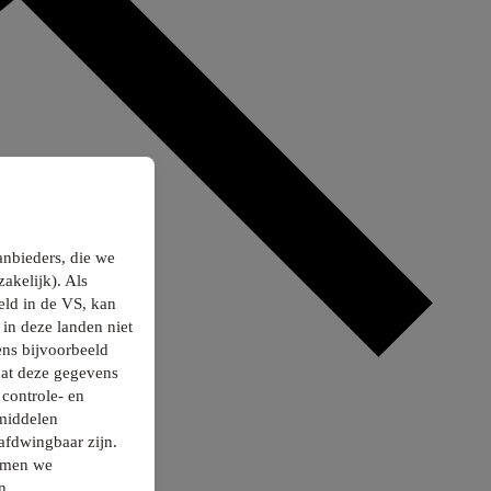
anbieders, die we
akelijk). Als
ld in de VS, kan
in deze landen niet
ns bijvoorbeeld
dat deze gegevens
controle- en
smiddelen
afdwingbaar zijn.
nemen we
n