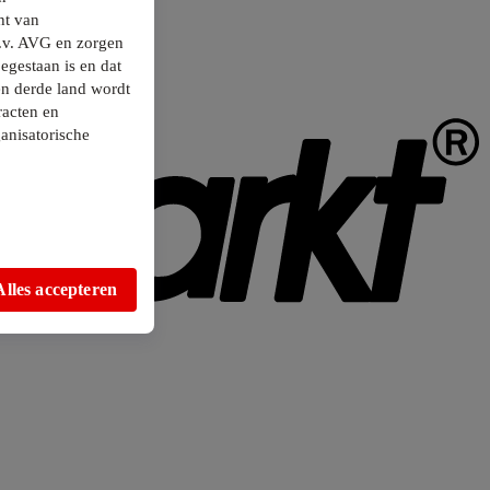
ht van
.v. AVG en zorgen
egestaan is en dat
en derde land wordt
racten en
anisatorische
Alles accepteren