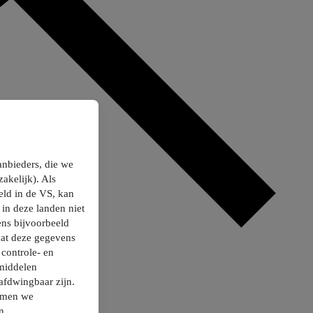
anbieders, die we
akelijk). Als
ld in de VS, kan
in deze landen niet
ns bijvoorbeeld
dat deze gegevens
controle- en
smiddelen
afdwingbaar zijn.
nemen we
n