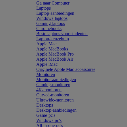
Ga naar Computer
Laptops
Laptop-aanbiedingen
Windows-laptops
Gaming-laptops
Chromebooks
Beste laptops voor studenten
Laptop-keuzehulp
Apple Mac
Apple MacBooks
Apple MacBook Pro
Apple MacBook Air
Apple iMac
Originele Apple Mac-accessoires
Monitoren
Monitor-aanbiedingen
Gaming-monitoren
4K-monitoren
Curved-monitoren
Ultrawide-monitoren
Desktops
Desktop-aanbiedingen
Game-pc's
Windows-pc's
All-in-one-pc's