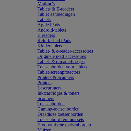
Mini-pc's
Tablets & E-readers
Tablet-aanbiedingen
Tablets
Apple iPads
Android-tablets
E-readers
Refurbished iPads
Kindertablets
Tablet- & e-reader-accessoires
Originele iPad-accessoires
Tablet- & e-readerhoesjes
Toetsenborden voor tablets
Tablet-screenprotectors
Printers & Scanners
Printers
Laserprinters
Inktcartridges & toners
Scanners
Toetsenborden
Gaming-toetsenborden
Draadloze toetsenborden
Toetsenbord- en muissets
Ergonomische toetsenborden
Muizen