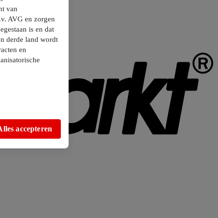
ht van
.v. AVG en zorgen
egestaan is en dat
en derde land wordt
racten en
anisatorische
Alles accepteren