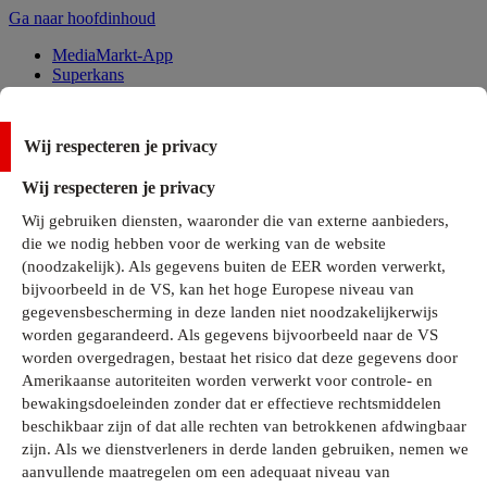
Ga naar hoofdinhoud
MediaMarkt-App
Superkans
Alle Deals
Wij respecteren je privacy
Onze services
Wij respecteren je privacy
Klantenservice
Wij gebruiken diensten, waaronder die van externe aanbieders,
MediaMarkt-Club
die we nodig hebben voor de werking van de website
Business Solutions
(noodzakelijk). Als gegevens buiten de EER worden verwerkt,
Outlet
bijvoorbeeld in de VS, kan het hoge Europese niveau van
Telefoonabonnementen
Cadeaukaarten
gegevensbescherming in deze landen niet noodzakelijkerwijs
MediaZine
worden gegarandeerd. Als gegevens bijvoorbeeld naar de VS
worden overgedragen, bestaat het risico dat deze gegevens door
Amerikaanse autoriteiten worden verwerkt voor controle- en
bewakingsdoeleinden zonder dat er effectieve rechtsmiddelen
beschikbaar zijn of dat alle rechten van betrokkenen afdwingbaar
zijn. Als we dienstverleners in derde landen gebruiken, nemen we
aanvullende maatregelen om een adequaat niveau van
Alle categorieën