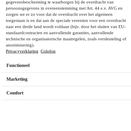
gegevensbescherming te waarborgen bij de overdracht van
persoonsgegevens in overeenstemming met Art. 44 e.v. AVG en
zorgen we er zo voor dat de overdracht over het algemeen
Wat zoek je?
toegestaan is en dat aan de speciale vereisten voor een overdracht
naar een derde land wordt voldaan (bijv. door het sluiten van EU-
standaardcontracten en aanvullende garanties, aanvullende
technische en organisatorische maatregelen, zoals versleuteling of
Mijn winkel
anonimisering).
Geen winkel geselecteerd
Privacyverklaring
Colofon
Functioneel
Kies een winkel
Kies een winkel
Marketing
Comfort