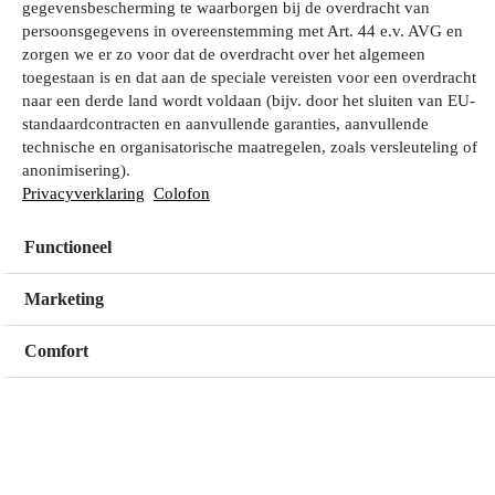
gegevensbescherming te waarborgen bij de overdracht van
persoonsgegevens in overeenstemming met Art. 44 e.v. AVG en
zorgen we er zo voor dat de overdracht over het algemeen
Wat zoek je?
toegestaan is en dat aan de speciale vereisten voor een overdracht
naar een derde land wordt voldaan (bijv. door het sluiten van EU-
standaardcontracten en aanvullende garanties, aanvullende
technische en organisatorische maatregelen, zoals versleuteling of
Mijn winkel
anonimisering).
Geen winkel geselecteerd
Privacyverklaring
Colofon
Functioneel
Kies een winkel
Kies een winkel
Marketing
Comfort