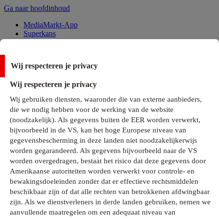
Ga naar hoofdinhoud
MediaMarkt-App
Superkans
Alle Deals
Wij respecteren je privacy
Onze services
Wij respecteren je privacy
Klantenservice
Wij gebruiken diensten, waaronder die van externe aanbieders,
MediaMarkt-Club
die we nodig hebben voor de werking van de website
Business Solutions
(noodzakelijk). Als gegevens buiten de EER worden verwerkt,
Outlet
bijvoorbeeld in de VS, kan het hoge Europese niveau van
Telefoonabonnementen
Cadeaukaarten
gegevensbescherming in deze landen niet noodzakelijkerwijs
MediaZine
worden gegarandeerd. Als gegevens bijvoorbeeld naar de VS
worden overgedragen, bestaat het risico dat deze gegevens door
Amerikaanse autoriteiten worden verwerkt voor controle- en
bewakingsdoeleinden zonder dat er effectieve rechtsmiddelen
beschikbaar zijn of dat alle rechten van betrokkenen afdwingbaar
zijn. Als we dienstverleners in derde landen gebruiken, nemen we
aanvullende maatregelen om een adequaat niveau van
Alle categorieën