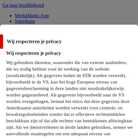
Ga naar hoofdinhoud
MediaMarkt-App
Superkans
Alle Deals
Wij respecteren je privacy
Onze services
Wij respecteren je privacy
Klantenservice
Wij gebruiken diensten, waaronder die van externe aanbieders,
MediaMarkt-Club
die we nodig hebben voor de werking van de website
Business Solutions
(noodzakelijk). Als gegevens buiten de EER worden verwerkt,
Outlet
bijvoorbeeld in de VS, kan het hoge Europese niveau van
Telefoonabonnementen
Cadeaukaarten
gegevensbescherming in deze landen niet noodzakelijkerwijs
MediaZine
worden gegarandeerd. Als gegevens bijvoorbeeld naar de VS
worden overgedragen, bestaat het risico dat deze gegevens door
Amerikaanse autoriteiten worden verwerkt voor controle- en
bewakingsdoeleinden zonder dat er effectieve rechtsmiddelen
beschikbaar zijn of dat alle rechten van betrokkenen afdwingbaar
zijn. Als we dienstverleners in derde landen gebruiken, nemen we
aanvullende maatregelen om een adequaat niveau van
Alle categorieën