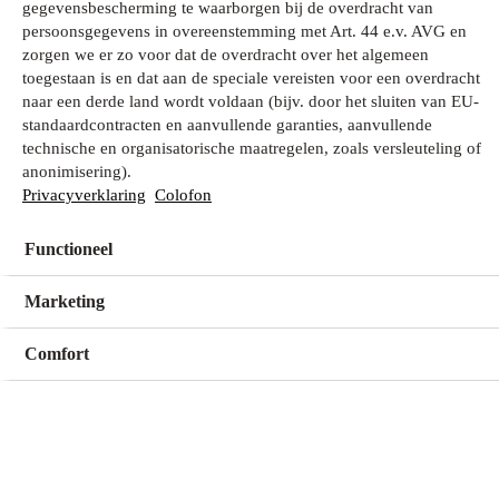
gegevensbescherming te waarborgen bij de overdracht van
persoonsgegevens in overeenstemming met Art. 44 e.v. AVG en
zorgen we er zo voor dat de overdracht over het algemeen
Wat zoek je?
toegestaan is en dat aan de speciale vereisten voor een overdracht
naar een derde land wordt voldaan (bijv. door het sluiten van EU-
standaardcontracten en aanvullende garanties, aanvullende
technische en organisatorische maatregelen, zoals versleuteling of
Mijn winkel
anonimisering).
Geen winkel geselecteerd
Privacyverklaring
Colofon
Functioneel
Kies een winkel
Kies een winkel
Marketing
Comfort