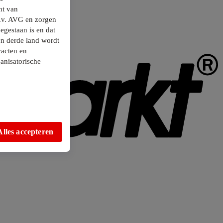
ht van
.v. AVG en zorgen
egestaan is en dat
en derde land wordt
racten en
anisatorische
Alles accepteren