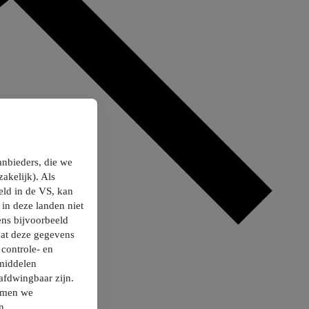
anbieders, die we
akelijk). Als
ld in de VS, kan
in deze landen niet
ns bijvoorbeeld
dat deze gegevens
controle- en
smiddelen
afdwingbaar zijn.
nemen we
n