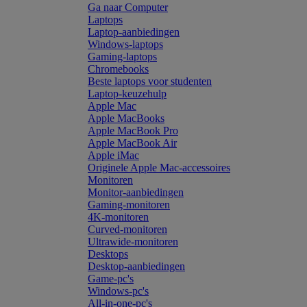
Ga naar Computer
Laptops
Laptop-aanbiedingen
Windows-laptops
Gaming-laptops
Chromebooks
Beste laptops voor studenten
Laptop-keuzehulp
Apple Mac
Apple MacBooks
Apple MacBook Pro
Apple MacBook Air
Apple iMac
Originele Apple Mac-accessoires
Monitoren
Monitor-aanbiedingen
Gaming-monitoren
4K-monitoren
Curved-monitoren
Ultrawide-monitoren
Desktops
Desktop-aanbiedingen
Game-pc's
Windows-pc's
All-in-one-pc's