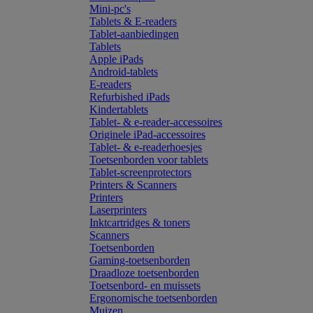
Mini-pc's
Tablets & E-readers
Tablet-aanbiedingen
Tablets
Apple iPads
Android-tablets
E-readers
Refurbished iPads
Kindertablets
Tablet- & e-reader-accessoires
Originele iPad-accessoires
Tablet- & e-readerhoesjes
Toetsenborden voor tablets
Tablet-screenprotectors
Printers & Scanners
Printers
Laserprinters
Inktcartridges & toners
Scanners
Toetsenborden
Gaming-toetsenborden
Draadloze toetsenborden
Toetsenbord- en muissets
Ergonomische toetsenborden
Muizen