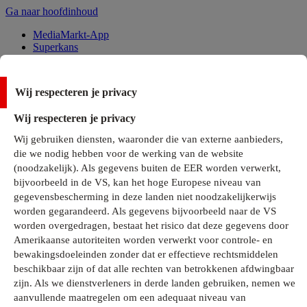
Ga naar hoofdinhoud
MediaMarkt-App
Superkans
Alle Deals
Wij respecteren je privacy
Onze services
Wij respecteren je privacy
Klantenservice
Wij gebruiken diensten, waaronder die van externe aanbieders,
MediaMarkt-Club
die we nodig hebben voor de werking van de website
Business Solutions
(noodzakelijk). Als gegevens buiten de EER worden verwerkt,
Outlet
bijvoorbeeld in de VS, kan het hoge Europese niveau van
Telefoonabonnementen
Cadeaukaarten
gegevensbescherming in deze landen niet noodzakelijkerwijs
MediaZine
worden gegarandeerd. Als gegevens bijvoorbeeld naar de VS
worden overgedragen, bestaat het risico dat deze gegevens door
Amerikaanse autoriteiten worden verwerkt voor controle- en
bewakingsdoeleinden zonder dat er effectieve rechtsmiddelen
beschikbaar zijn of dat alle rechten van betrokkenen afdwingbaar
zijn. Als we dienstverleners in derde landen gebruiken, nemen we
aanvullende maatregelen om een adequaat niveau van
Alle categorieën