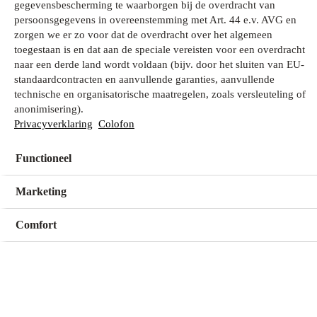
gegevensbescherming te waarborgen bij de overdracht van
persoonsgegevens in overeenstemming met Art. 44 e.v. AVG en
zorgen we er zo voor dat de overdracht over het algemeen
Wat zoek je?
toegestaan is en dat aan de speciale vereisten voor een overdracht
naar een derde land wordt voldaan (bijv. door het sluiten van EU-
standaardcontracten en aanvullende garanties, aanvullende
technische en organisatorische maatregelen, zoals versleuteling of
Mijn winkel
anonimisering).
Geen winkel geselecteerd
Privacyverklaring
Colofon
Functioneel
Kies een winkel
Kies een winkel
Marketing
Comfort