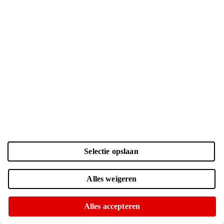
Selectie opslaan
Kleur en opslag
Alles weigeren
Laden...
Zwart | 128 GB
| € 946.-
Alles accepteren
Online nog maar 4 op voorraad
Of op te halen in diverse winkels