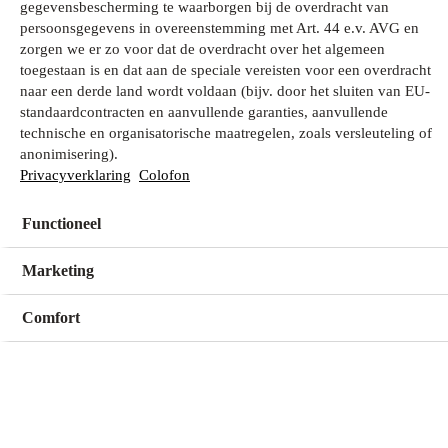
gegevensbescherming te waarborgen bij de overdracht van
persoonsgegevens in overeenstemming met Art. 44 e.v. AVG en
zorgen we er zo voor dat de overdracht over het algemeen
Wat zoek je?
toegestaan is en dat aan de speciale vereisten voor een overdracht
naar een derde land wordt voldaan (bijv. door het sluiten van EU-
standaardcontracten en aanvullende garanties, aanvullende
technische en organisatorische maatregelen, zoals versleuteling of
Mijn winkel
anonimisering).
Geen winkel geselecteerd
Privacyverklaring
Colofon
Functioneel
Kies een winkel
Kies een winkel
Marketing
Comfort