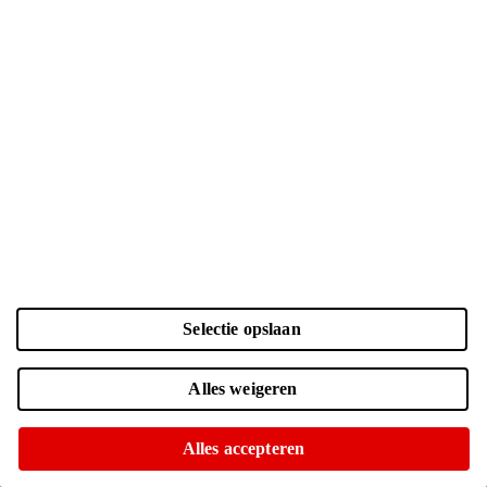
Merk
Apple
Samsung
Google
Motorola
Xiaomi
Agm
CROSSCALL
Fairphone
Honor
Lenovo
Oneplus
OPPO
Zte
Selectie opslaan
Toon meer (8)
Toon minder
Alles weigeren
Model
iPhone 15
Alles accepteren
iPhone 15 Plus
(gen 6)