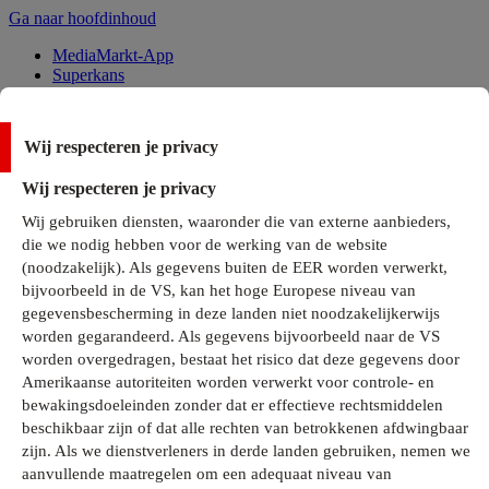
Ga naar hoofdinhoud
MediaMarkt-App
Superkans
Alle Deals
Wij respecteren je privacy
Onze services
Wij respecteren je privacy
Klantenservice
Wij gebruiken diensten, waaronder die van externe aanbieders,
MediaMarkt-Club
die we nodig hebben voor de werking van de website
Business Solutions
(noodzakelijk). Als gegevens buiten de EER worden verwerkt,
Outlet
bijvoorbeeld in de VS, kan het hoge Europese niveau van
Telefoonabonnementen
Cadeaukaarten
gegevensbescherming in deze landen niet noodzakelijkerwijs
MediaZine
worden gegarandeerd. Als gegevens bijvoorbeeld naar de VS
worden overgedragen, bestaat het risico dat deze gegevens door
Amerikaanse autoriteiten worden verwerkt voor controle- en
bewakingsdoeleinden zonder dat er effectieve rechtsmiddelen
beschikbaar zijn of dat alle rechten van betrokkenen afdwingbaar
zijn. Als we dienstverleners in derde landen gebruiken, nemen we
aanvullende maatregelen om een adequaat niveau van
Alle categorieën