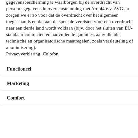
gegevensbescherming te waarborgen bij de overdracht van
persoonsgegevens in overeenstemming met Art. 44 e.v. AVG en
zorgen we er zo voor dat de overdracht over het algemeen
Wat zoek je?
toegestaan is en dat aan de speciale vereisten voor een overdracht
naar een derde land wordt voldaan (bijv. door het sluiten van EU-
standaardcontracten en aanvullende garanties, aanvullende
technische en organisatorische maatregelen, zoals versleuteling of
Mijn winkel
anonimisering).
Geen winkel geselecteerd
Privacyverklaring
Colofon
Functioneel
Kies een winkel
Kies een winkel
Marketing
Comfort