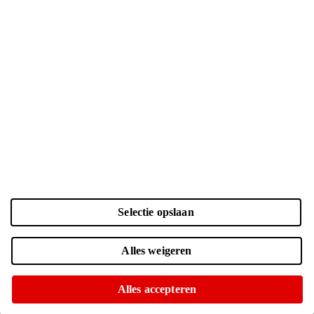
Merk
Apple
Samsung
Google
Motorola
Xiaomi
Agm
CROSSCALL
Fairphone
Honor
Lenovo
Oneplus
OPPO
Zte
Selectie opslaan
Toon meer (8)
Toon minder
Alles weigeren
Model
iPhone 15
Alles accepteren
iPhone 15 Plus
(gen 6)