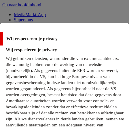
Ga naar hoofdinhoud
MediaMarkt-App
Superkans
Alle Deals
Wij respecteren je privacy
Onze services
Wij respecteren je privacy
Klantenservice
Wij gebruiken diensten, waaronder die van externe aanbieders,
MediaMarkt-Club
die we nodig hebben voor de werking van de website
Business Solutions
(noodzakelijk). Als gegevens buiten de EER worden verwerkt,
Outlet
bijvoorbeeld in de VS, kan het hoge Europese niveau van
Telefoonabonnementen
Cadeaukaarten
gegevensbescherming in deze landen niet noodzakelijkerwijs
MediaZine
worden gegarandeerd. Als gegevens bijvoorbeeld naar de VS
worden overgedragen, bestaat het risico dat deze gegevens door
Amerikaanse autoriteiten worden verwerkt voor controle- en
bewakingsdoeleinden zonder dat er effectieve rechtsmiddelen
beschikbaar zijn of dat alle rechten van betrokkenen afdwingbaar
zijn. Als we dienstverleners in derde landen gebruiken, nemen we
aanvullende maatregelen om een adequaat niveau van
Alle categorieën