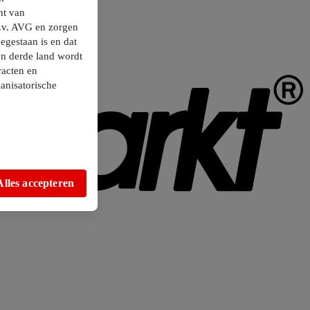
ht van
.v. AVG en zorgen
egestaan is en dat
en derde land wordt
racten en
anisatorische
Alles accepteren