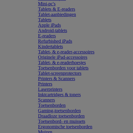
Mini-pc's
Tablets & E-readers
Tablet-aanbiedingen
Tablets
Apple iPads
Android-tablets
E-readers
Refurbished iPads
Kindertablets
Tablet- & e-reader-accessoires
Originele iPad-accessoires
Tablet- & e-readerhoesjes
Toetsenborden voor tablets
Tablet-screenprotectors
Printers & Scanners
Printers
Laserprinters
Inktcartridges & toners
Scanners
Toetsenborden
Gaming-toetsenborden
Draadloze toetsenborden
Toetsenbord- en muissets
Ergonomische toetsenborden
Muizen