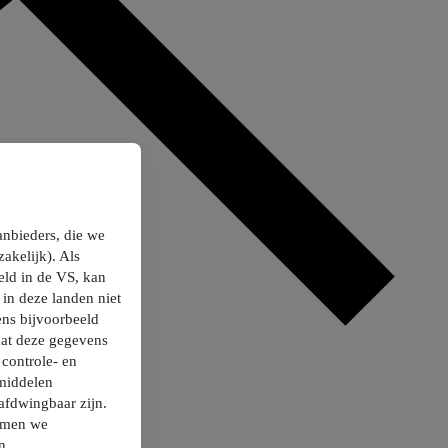
anbieders, die we
akelijk). Als
ld in de VS, kan
in deze landen niet
ns bijvoorbeeld
dat deze gegevens
controle- en
smiddelen
afdwingbaar zijn.
nemen we
n