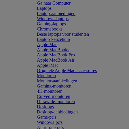
Ga naar Computer
Laptops
Laptop-aanbiedingen
Windows-laptops
Gaming-laptops
Chromebooks
Beste laptops voor studenten
Laptop-keuzehulp
Apple Mac
Apple MacBooks
Apple MacBook Pro
Apple MacBook Air
Apple iMac
Originele Apple Mac-accessoires
Monitoren
Monitor-aanbiedingen
Gaming-monitoren
4K-monitoren
Curved-monitoren
Ultrawide-monitoren
Desktops
Desktop-aanbiedingen
Game-pc's
Windows-pc's
All-in-one-pc's