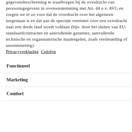
gegevensbescherming te waarborgen bij de overdracht van
persoonsgegevens in overeenstemming met Art. 44 e.v. AVG en
zorgen we er zo voor dat de overdracht over het algemeen
Wat zoek je?
toegestaan is en dat aan de speciale vereisten voor een overdracht
naar een derde land wordt voldaan (bijv. door het sluiten van EU-
standaardcontracten en aanvullende garanties, aanvullende
technische en organisatorische maatregelen, zoals versleuteling of
Mijn winkel
anonimisering).
Geen winkel geselecteerd
Privacyverklaring
Colofon
Functioneel
Kies een winkel
Kies een winkel
Marketing
Comfort