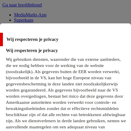
Ga naar hoofdinhoud
MediaMarkt-App
Superkans
Alle Deals
Wij respecteren je privacy
Onze services
Wij respecteren je privacy
Klantenservice
Wij gebruiken diensten, waaronder die van externe aanbieders,
MediaMarkt-Club
die we nodig hebben voor de werking van de website
Business Solutions
(noodzakelijk). Als gegevens buiten de EER worden verwerkt,
Outlet
bijvoorbeeld in de VS, kan het hoge Europese niveau van
Telefoonabonnementen
Cadeaukaarten
gegevensbescherming in deze landen niet noodzakelijkerwijs
MediaZine
worden gegarandeerd. Als gegevens bijvoorbeeld naar de VS
worden overgedragen, bestaat het risico dat deze gegevens door
Amerikaanse autoriteiten worden verwerkt voor controle- en
bewakingsdoeleinden zonder dat er effectieve rechtsmiddelen
beschikbaar zijn of dat alle rechten van betrokkenen afdwingbaar
zijn. Als we dienstverleners in derde landen gebruiken, nemen we
aanvullende maatregelen om een adequaat niveau van
Alle categorieën