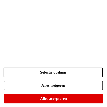
Selectie opslaan
Alles weigeren
45
-
30
W
USB PD
Alles accepteren
Geen voedingsadapter meegeleverd