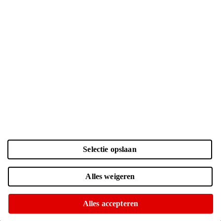
Selectie opslaan
Alles weigeren
45
-
30
W
USB PD
Alles accepteren
Geen voedingsadapter meegeleverd