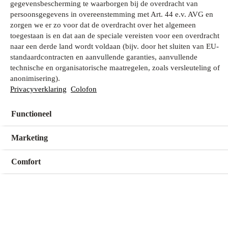
gegevensbescherming te waarborgen bij de overdracht van
persoonsgegevens in overeenstemming met Art. 44 e.v. AVG en
zorgen we er zo voor dat de overdracht over het algemeen
Wat zoek je?
toegestaan is en dat aan de speciale vereisten voor een overdracht
naar een derde land wordt voldaan (bijv. door het sluiten van EU-
standaardcontracten en aanvullende garanties, aanvullende
technische en organisatorische maatregelen, zoals versleuteling of
Mijn winkel
anonimisering).
Geen winkel geselecteerd
Privacyverklaring
Colofon
Functioneel
Kies een winkel
Kies een winkel
Marketing
Comfort