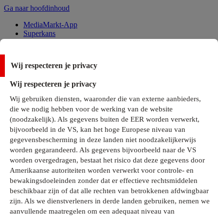
Ga naar hoofdinhoud
MediaMarkt-App
Superkans
Alle Deals
Wij respecteren je privacy
Onze services
Wij respecteren je privacy
Klantenservice
Wij gebruiken diensten, waaronder die van externe aanbieders,
MediaMarkt-Club
die we nodig hebben voor de werking van de website
Business Solutions
(noodzakelijk). Als gegevens buiten de EER worden verwerkt,
Outlet
bijvoorbeeld in de VS, kan het hoge Europese niveau van
Telefoonabonnementen
Cadeaukaarten
gegevensbescherming in deze landen niet noodzakelijkerwijs
MediaZine
worden gegarandeerd. Als gegevens bijvoorbeeld naar de VS
worden overgedragen, bestaat het risico dat deze gegevens door
Amerikaanse autoriteiten worden verwerkt voor controle- en
bewakingsdoeleinden zonder dat er effectieve rechtsmiddelen
beschikbaar zijn of dat alle rechten van betrokkenen afdwingbaar
zijn. Als we dienstverleners in derde landen gebruiken, nemen we
aanvullende maatregelen om een adequaat niveau van
Alle categorieën