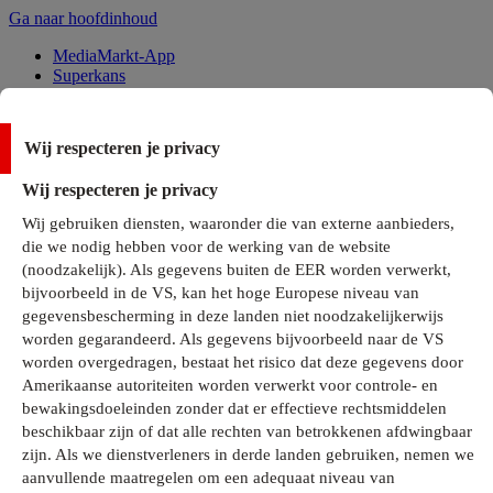
Ga naar hoofdinhoud
MediaMarkt-App
Superkans
Alle Deals
Wij respecteren je privacy
Onze services
Wij respecteren je privacy
Klantenservice
Wij gebruiken diensten, waaronder die van externe aanbieders,
MediaMarkt-Club
die we nodig hebben voor de werking van de website
Business Solutions
(noodzakelijk). Als gegevens buiten de EER worden verwerkt,
Outlet
bijvoorbeeld in de VS, kan het hoge Europese niveau van
Telefoonabonnementen
Cadeaukaarten
gegevensbescherming in deze landen niet noodzakelijkerwijs
MediaZine
worden gegarandeerd. Als gegevens bijvoorbeeld naar de VS
worden overgedragen, bestaat het risico dat deze gegevens door
Amerikaanse autoriteiten worden verwerkt voor controle- en
bewakingsdoeleinden zonder dat er effectieve rechtsmiddelen
beschikbaar zijn of dat alle rechten van betrokkenen afdwingbaar
zijn. Als we dienstverleners in derde landen gebruiken, nemen we
aanvullende maatregelen om een adequaat niveau van
Alle categorieën