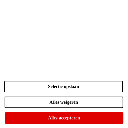
Selectie opslaan
Kleur en opslag
Alles weigeren
Laden...
Zwart | 128 GB
| € 946.-
Alles accepteren
Online nog maar 4 op voorraad
Of op te halen in diverse winkels