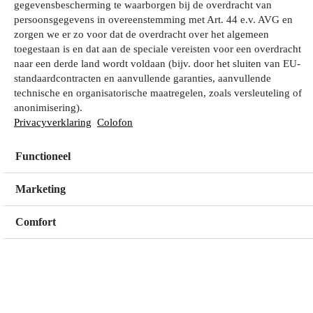
gegevensbescherming te waarborgen bij de overdracht van
persoonsgegevens in overeenstemming met Art. 44 e.v. AVG en
zorgen we er zo voor dat de overdracht over het algemeen
Wat zoek je?
toegestaan is en dat aan de speciale vereisten voor een overdracht
naar een derde land wordt voldaan (bijv. door het sluiten van EU-
standaardcontracten en aanvullende garanties, aanvullende
technische en organisatorische maatregelen, zoals versleuteling of
Mijn winkel
anonimisering).
Geen winkel geselecteerd
Privacyverklaring
Colofon
Functioneel
Kies een winkel
Kies een winkel
Marketing
Comfort