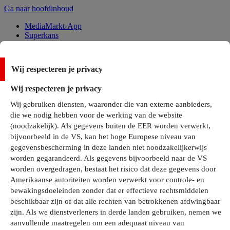
Ga naar hoofdinhoud
MediaMarkt-App
Superkans
Alle Deals
Wij respecteren je privacy
Onze services
Wij respecteren je privacy
Klantenservice
Wij gebruiken diensten, waaronder die van externe aanbieders,
MediaMarkt-Club
die we nodig hebben voor de werking van de website
Business Solutions
(noodzakelijk). Als gegevens buiten de EER worden verwerkt,
Outlet
bijvoorbeeld in de VS, kan het hoge Europese niveau van
Telefoonabonnementen
Cadeaukaarten
gegevensbescherming in deze landen niet noodzakelijkerwijs
MediaZine
worden gegarandeerd. Als gegevens bijvoorbeeld naar de VS
worden overgedragen, bestaat het risico dat deze gegevens door
Amerikaanse autoriteiten worden verwerkt voor controle- en
bewakingsdoeleinden zonder dat er effectieve rechtsmiddelen
beschikbaar zijn of dat alle rechten van betrokkenen afdwingbaar
zijn. Als we dienstverleners in derde landen gebruiken, nemen we
aanvullende maatregelen om een adequaat niveau van
Alle categorieën