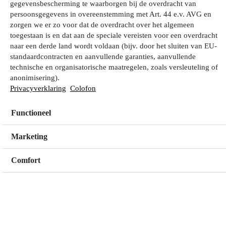
gegevensbescherming te waarborgen bij de overdracht van
persoonsgegevens in overeenstemming met Art. 44 e.v. AVG en
zorgen we er zo voor dat de overdracht over het algemeen
Wat zoek je?
toegestaan is en dat aan de speciale vereisten voor een overdracht
naar een derde land wordt voldaan (bijv. door het sluiten van EU-
standaardcontracten en aanvullende garanties, aanvullende
technische en organisatorische maatregelen, zoals versleuteling of
Mijn winkel
anonimisering).
Geen winkel geselecteerd
Privacyverklaring
Colofon
Functioneel
Kies een winkel
Kies een winkel
Marketing
Comfort