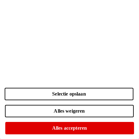
Kleur en opslag
Laden...
Selectie opslaan
Zwart | 256 GB
| € 799.-
Online uitverkocht
Alles weigeren
Momenteel niet op voorraad in onze winkels
Zwart | 512 GB
| € 999.-
Alles accepteren
Voor 15:00 besteld, morgen in huis