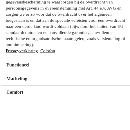
gegevensbescherming te waarborgen bij de overdracht van
persoonsgegevens in overeenstemming met Art. 44 e.v. AVG en
zorgen we er zo voor dat de overdracht over het algemeen
Wat zoek je?
toegestaan is en dat aan de speciale vereisten voor een overdracht
naar een derde land wordt voldaan (bijv. door het sluiten van EU-
standaardcontracten en aanvullende garanties, aanvullende
technische en organisatorische maatregelen, zoals versleuteling of
Mijn winkel
anonimisering).
Geen winkel geselecteerd
Privacyverklaring
Colofon
Functioneel
Kies een winkel
Kies een winkel
Marketing
Comfort