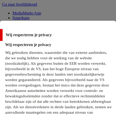
Ga naar hoofdinhoud
MediaMarkt-App
Superkans
Alle Deals
Wij respecteren je privacy
Onze services
Wij respecteren je privacy
Klantenservice
Wij gebruiken diensten, waaronder die van externe aanbieders,
MediaMarkt-Club
die we nodig hebben voor de werking van de website
Business Solutions
(noodzakelijk). Als gegevens buiten de EER worden verwerkt,
Outlet
bijvoorbeeld in de VS, kan het hoge Europese niveau van
Telefoonabonnementen
Cadeaukaarten
gegevensbescherming in deze landen niet noodzakelijkerwijs
MediaZine
worden gegarandeerd. Als gegevens bijvoorbeeld naar de VS
worden overgedragen, bestaat het risico dat deze gegevens door
Amerikaanse autoriteiten worden verwerkt voor controle- en
bewakingsdoeleinden zonder dat er effectieve rechtsmiddelen
beschikbaar zijn of dat alle rechten van betrokkenen afdwingbaar
zijn. Als we dienstverleners in derde landen gebruiken, nemen we
aanvullende maatregelen om een adequaat niveau van
Alle categorieën