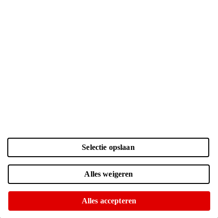
Kleur en opslag
Laden...
Selectie opslaan
Zwart | 256 GB
| € 799.-
Online uitverkocht
Alles weigeren
Momenteel niet op voorraad in onze winkels
Zwart | 512 GB
| € 999.-
Alles accepteren
Voor 15:00 besteld, morgen in huis