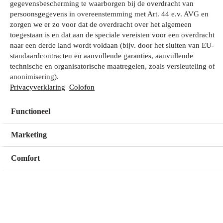
gegevensbescherming te waarborgen bij de overdracht van
persoonsgegevens in overeenstemming met Art. 44 e.v. AVG en
zorgen we er zo voor dat de overdracht over het algemeen
Wat zoek je?
toegestaan is en dat aan de speciale vereisten voor een overdracht
naar een derde land wordt voldaan (bijv. door het sluiten van EU-
standaardcontracten en aanvullende garanties, aanvullende
technische en organisatorische maatregelen, zoals versleuteling of
Mijn winkel
anonimisering).
Geen winkel geselecteerd
Privacyverklaring
Colofon
Functioneel
Kies een winkel
Kies een winkel
Marketing
Comfort