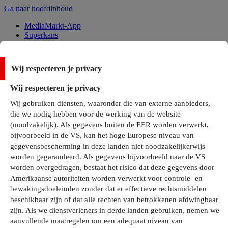
Ga naar hoofdinhoud
MediaMarkt-App
Superkans
Alle Deals
Wij respecteren je privacy
Onze services
Wij respecteren je privacy
Klantenservice
Wij gebruiken diensten, waaronder die van externe aanbieders,
MediaMarkt-Club
die we nodig hebben voor de werking van de website
Business Solutions
(noodzakelijk). Als gegevens buiten de EER worden verwerkt,
Outlet
bijvoorbeeld in de VS, kan het hoge Europese niveau van
Telefoonabonnementen
Cadeaukaarten
gegevensbescherming in deze landen niet noodzakelijkerwijs
MediaZine
worden gegarandeerd. Als gegevens bijvoorbeeld naar de VS
worden overgedragen, bestaat het risico dat deze gegevens door
Amerikaanse autoriteiten worden verwerkt voor controle- en
bewakingsdoeleinden zonder dat er effectieve rechtsmiddelen
beschikbaar zijn of dat alle rechten van betrokkenen afdwingbaar
zijn. Als we dienstverleners in derde landen gebruiken, nemen we
aanvullende maatregelen om een adequaat niveau van
Alle categorieën