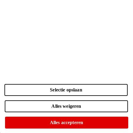
Kleur en opslag
Laden...
Selectie opslaan
Zwart | 256 GB
| € 799.-
Online uitverkocht
Alles weigeren
Momenteel niet op voorraad in onze winkels
Zwart | 512 GB
| € 999.-
Alles accepteren
Voor 15:00 besteld, morgen in huis