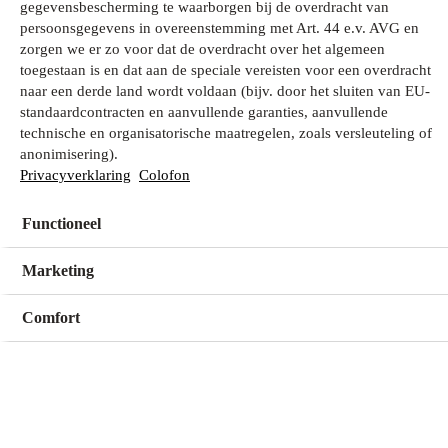
gegevensbescherming te waarborgen bij de overdracht van
persoonsgegevens in overeenstemming met Art. 44 e.v. AVG en
zorgen we er zo voor dat de overdracht over het algemeen
Wat zoek je?
toegestaan is en dat aan de speciale vereisten voor een overdracht
naar een derde land wordt voldaan (bijv. door het sluiten van EU-
standaardcontracten en aanvullende garanties, aanvullende
technische en organisatorische maatregelen, zoals versleuteling of
Mijn winkel
anonimisering).
Geen winkel geselecteerd
Privacyverklaring
Colofon
Functioneel
Kies een winkel
Kies een winkel
Marketing
Comfort