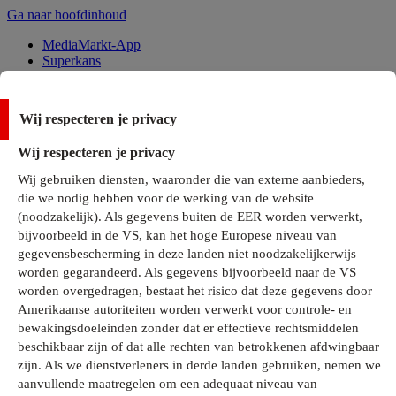
Ga naar hoofdinhoud
MediaMarkt-App
Superkans
Alle Deals
Wij respecteren je privacy
Onze services
Wij respecteren je privacy
Klantenservice
Wij gebruiken diensten, waaronder die van externe aanbieders,
MediaMarkt-Club
die we nodig hebben voor de werking van de website
Business Solutions
(noodzakelijk). Als gegevens buiten de EER worden verwerkt,
Outlet
bijvoorbeeld in de VS, kan het hoge Europese niveau van
Telefoonabonnementen
Cadeaukaarten
gegevensbescherming in deze landen niet noodzakelijkerwijs
MediaZine
worden gegarandeerd. Als gegevens bijvoorbeeld naar de VS
worden overgedragen, bestaat het risico dat deze gegevens door
Amerikaanse autoriteiten worden verwerkt voor controle- en
bewakingsdoeleinden zonder dat er effectieve rechtsmiddelen
beschikbaar zijn of dat alle rechten van betrokkenen afdwingbaar
zijn. Als we dienstverleners in derde landen gebruiken, nemen we
aanvullende maatregelen om een adequaat niveau van
Alle categorieën