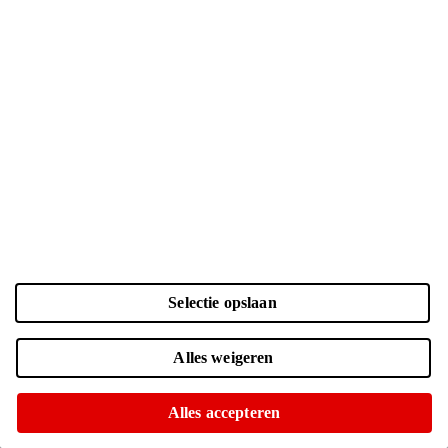
Selectie opslaan
Kleur en opslag
Laden...
Zwart | 256 GB
| € 1049.-
Alles weigeren
Online nog maar 3 op voorraad
Of op te halen in diverse winkels
Alles accepteren
Zwart | 512 GB
| € 1249.-