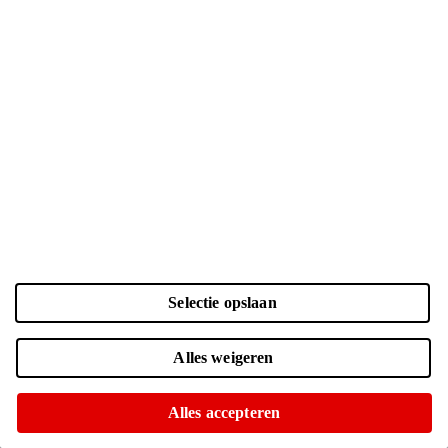
Selectie opslaan
Kleur en opslag
Laden...
Zwart | 256 GB
| € 1049.-
Alles weigeren
Voor 15:00 besteld, morgen in huis
Of op te halen in diverse winkels
Alles accepteren
Zwart | 512 GB
| € 1299.-