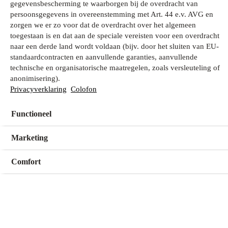
gegevensbescherming te waarborgen bij de overdracht van
persoonsgegevens in overeenstemming met Art. 44 e.v. AVG en
zorgen we er zo voor dat de overdracht over het algemeen
Wat zoek je?
toegestaan is en dat aan de speciale vereisten voor een overdracht
naar een derde land wordt voldaan (bijv. door het sluiten van EU-
standaardcontracten en aanvullende garanties, aanvullende
technische en organisatorische maatregelen, zoals versleuteling of
Mijn winkel
anonimisering).
Geen winkel geselecteerd
Privacyverklaring
Colofon
Functioneel
Kies een winkel
Kies een winkel
Marketing
Comfort