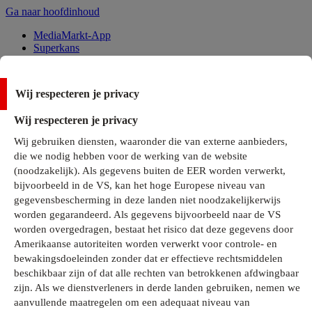
Ga naar hoofdinhoud
MediaMarkt-App
Superkans
Alle Deals
Wij respecteren je privacy
Onze services
Wij respecteren je privacy
Klantenservice
Wij gebruiken diensten, waaronder die van externe aanbieders,
MediaMarkt-Club
die we nodig hebben voor de werking van de website
Business Solutions
(noodzakelijk). Als gegevens buiten de EER worden verwerkt,
Outlet
bijvoorbeeld in de VS, kan het hoge Europese niveau van
Telefoonabonnementen
Cadeaukaarten
gegevensbescherming in deze landen niet noodzakelijkerwijs
MediaZine
worden gegarandeerd. Als gegevens bijvoorbeeld naar de VS
worden overgedragen, bestaat het risico dat deze gegevens door
Amerikaanse autoriteiten worden verwerkt voor controle- en
bewakingsdoeleinden zonder dat er effectieve rechtsmiddelen
beschikbaar zijn of dat alle rechten van betrokkenen afdwingbaar
zijn. Als we dienstverleners in derde landen gebruiken, nemen we
aanvullende maatregelen om een adequaat niveau van
Alle categorieën