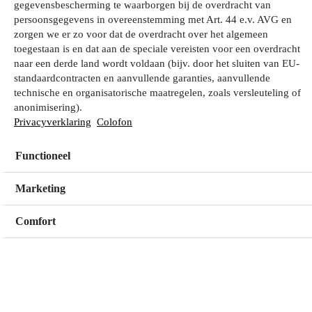
gegevensbescherming te waarborgen bij de overdracht van
persoonsgegevens in overeenstemming met Art. 44 e.v. AVG en
zorgen we er zo voor dat de overdracht over het algemeen
Wat zoek je?
toegestaan is en dat aan de speciale vereisten voor een overdracht
naar een derde land wordt voldaan (bijv. door het sluiten van EU-
standaardcontracten en aanvullende garanties, aanvullende
technische en organisatorische maatregelen, zoals versleuteling of
Mijn winkel
anonimisering).
Geen winkel geselecteerd
Privacyverklaring
Colofon
Functioneel
Kies een winkel
Kies een winkel
Marketing
Comfort