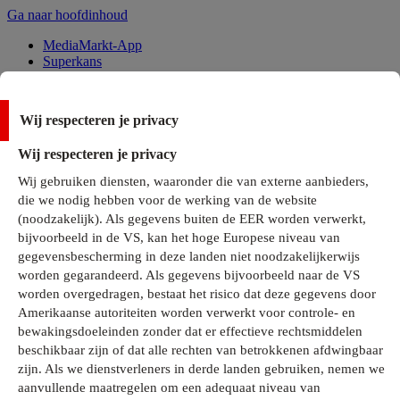
Ga naar hoofdinhoud
MediaMarkt-App
Superkans
Alle Deals
Wij respecteren je privacy
Onze services
Wij respecteren je privacy
Klantenservice
Wij gebruiken diensten, waaronder die van externe aanbieders,
MediaMarkt-Club
die we nodig hebben voor de werking van de website
Business Solutions
(noodzakelijk). Als gegevens buiten de EER worden verwerkt,
Outlet
bijvoorbeeld in de VS, kan het hoge Europese niveau van
Telefoonabonnementen
Cadeaukaarten
gegevensbescherming in deze landen niet noodzakelijkerwijs
MediaZine
worden gegarandeerd. Als gegevens bijvoorbeeld naar de VS
worden overgedragen, bestaat het risico dat deze gegevens door
Amerikaanse autoriteiten worden verwerkt voor controle- en
bewakingsdoeleinden zonder dat er effectieve rechtsmiddelen
beschikbaar zijn of dat alle rechten van betrokkenen afdwingbaar
zijn. Als we dienstverleners in derde landen gebruiken, nemen we
aanvullende maatregelen om een adequaat niveau van
Alle categorieën