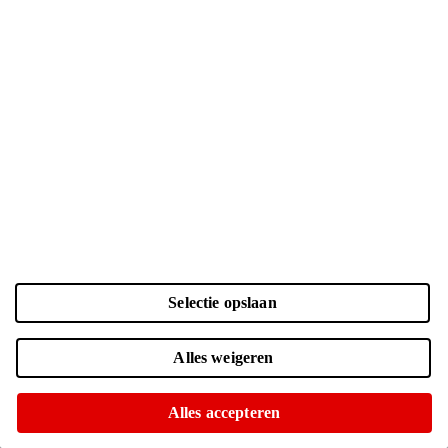
Selectie opslaan
Kleur en opslag
Laden...
Zwart | 256 GB
| € 1049.-
Alles weigeren
Voor 15:00 besteld, morgen in huis
Of op te halen in diverse winkels
Alles accepteren
Zwart | 512 GB
| € 1249.-