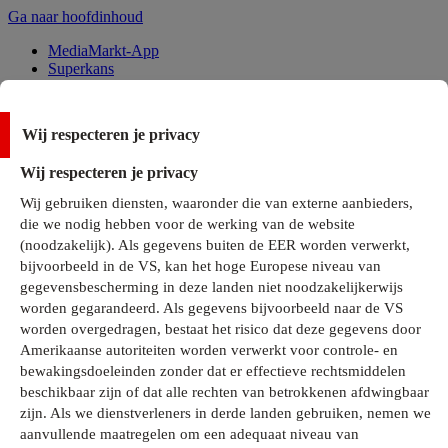
Ga naar hoofdinhoud
MediaMarkt-App
Superkans
Alle Deals
Wij respecteren je privacy
Onze services
Wij respecteren je privacy
Klantenservice
Wij gebruiken diensten, waaronder die van externe aanbieders,
MediaMarkt-Club
die we nodig hebben voor de werking van de website
Business Solutions
(noodzakelijk). Als gegevens buiten de EER worden verwerkt,
Outlet
bijvoorbeeld in de VS, kan het hoge Europese niveau van
Telefoonabonnementen
Cadeaukaarten
gegevensbescherming in deze landen niet noodzakelijkerwijs
MediaZine
worden gegarandeerd. Als gegevens bijvoorbeeld naar de VS
worden overgedragen, bestaat het risico dat deze gegevens door
Amerikaanse autoriteiten worden verwerkt voor controle- en
bewakingsdoeleinden zonder dat er effectieve rechtsmiddelen
beschikbaar zijn of dat alle rechten van betrokkenen afdwingbaar
zijn. Als we dienstverleners in derde landen gebruiken, nemen we
aanvullende maatregelen om een adequaat niveau van
Alle categorieën