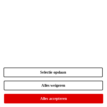
Selectie opslaan
Kleur en opslag
Laden...
Zwart | 128 GB
| € 899.-
Alles weigeren
Online niet leverbaar
Of op te halen in diverse winkels
Alles accepteren
Navy | 128 GB
| € 799.-