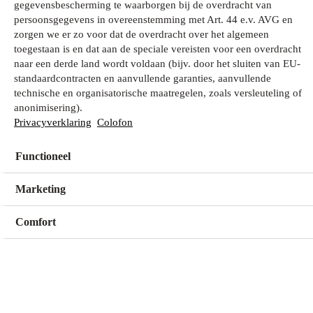
gegevensbescherming te waarborgen bij de overdracht van
persoonsgegevens in overeenstemming met Art. 44 e.v. AVG en
zorgen we er zo voor dat de overdracht over het algemeen
Wat zoek je?
toegestaan is en dat aan de speciale vereisten voor een overdracht
naar een derde land wordt voldaan (bijv. door het sluiten van EU-
standaardcontracten en aanvullende garanties, aanvullende
technische en organisatorische maatregelen, zoals versleuteling of
Mijn winkel
anonimisering).
Geen winkel geselecteerd
Privacyverklaring
Colofon
Functioneel
Kies een winkel
Kies een winkel
Marketing
Comfort