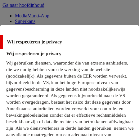
Ga naar hoofdinhoud
MediaMarkt-App
Superkans
Alle Deals
Wij respecteren je privacy
Onze services
Wij respecteren je privacy
Klantenservice
Wij gebruiken diensten, waaronder die van externe aanbieders,
MediaMarkt-Club
die we nodig hebben voor de werking van de website
Business Solutions
(noodzakelijk). Als gegevens buiten de EER worden verwerkt,
Outlet
bijvoorbeeld in de VS, kan het hoge Europese niveau van
Telefoonabonnementen
Cadeaukaarten
gegevensbescherming in deze landen niet noodzakelijkerwijs
MediaZine
worden gegarandeerd. Als gegevens bijvoorbeeld naar de VS
worden overgedragen, bestaat het risico dat deze gegevens door
Amerikaanse autoriteiten worden verwerkt voor controle- en
bewakingsdoeleinden zonder dat er effectieve rechtsmiddelen
beschikbaar zijn of dat alle rechten van betrokkenen afdwingbaar
zijn. Als we dienstverleners in derde landen gebruiken, nemen we
aanvullende maatregelen om een adequaat niveau van
Alle categorieën