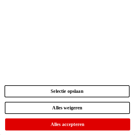
Selectie opslaan
Kleur
Laden...
Zwart | 256 GB
| € 809.-
Alles weigeren
Online niet leverbaar
Nog 1 op voorraad in 1 winkel
Alles accepteren
Blauw | 256 GB
| € 809.-