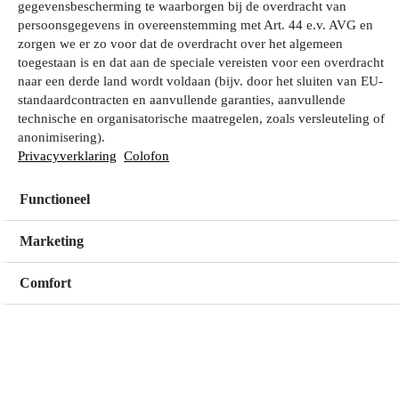
gegevensbescherming te waarborgen bij de overdracht van
persoonsgegevens in overeenstemming met Art. 44 e.v. AVG en
zorgen we er zo voor dat de overdracht over het algemeen
Wat zoek je?
toegestaan is en dat aan de speciale vereisten voor een overdracht
naar een derde land wordt voldaan (bijv. door het sluiten van EU-
standaardcontracten en aanvullende garanties, aanvullende
technische en organisatorische maatregelen, zoals versleuteling of
Mijn winkel
anonimisering).
Geen winkel geselecteerd
Privacyverklaring
Colofon
Functioneel
Kies een winkel
Kies een winkel
Marketing
Comfort