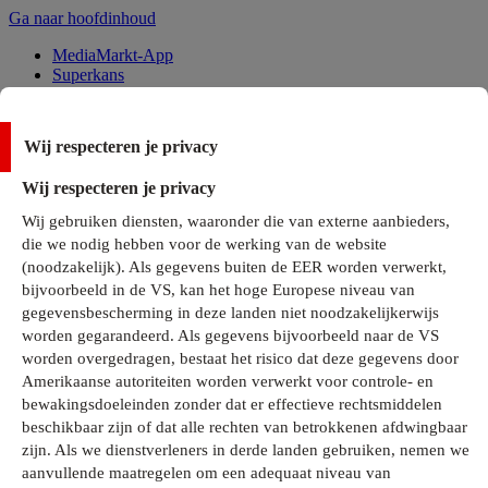
Ga naar hoofdinhoud
MediaMarkt-App
Superkans
Alle Deals
Wij respecteren je privacy
Onze services
Wij respecteren je privacy
Klantenservice
Wij gebruiken diensten, waaronder die van externe aanbieders,
MediaMarkt-Club
die we nodig hebben voor de werking van de website
Business Solutions
(noodzakelijk). Als gegevens buiten de EER worden verwerkt,
Outlet
bijvoorbeeld in de VS, kan het hoge Europese niveau van
Telefoonabonnementen
Cadeaukaarten
gegevensbescherming in deze landen niet noodzakelijkerwijs
MediaZine
worden gegarandeerd. Als gegevens bijvoorbeeld naar de VS
worden overgedragen, bestaat het risico dat deze gegevens door
Amerikaanse autoriteiten worden verwerkt voor controle- en
bewakingsdoeleinden zonder dat er effectieve rechtsmiddelen
beschikbaar zijn of dat alle rechten van betrokkenen afdwingbaar
zijn. Als we dienstverleners in derde landen gebruiken, nemen we
aanvullende maatregelen om een adequaat niveau van
Alle categorieën