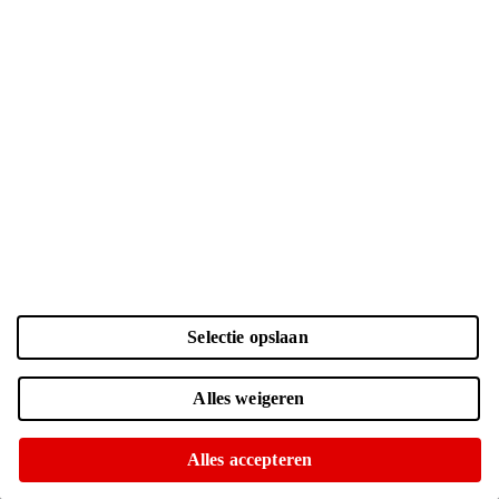
Selectie opslaan
Kleur
Laden...
Zwart | 256 GB
| € 809.-
Alles weigeren
Online niet leverbaar
Nog 1 op voorraad in 1 winkel
Alles accepteren
Blauw | 256 GB
| € 809.-