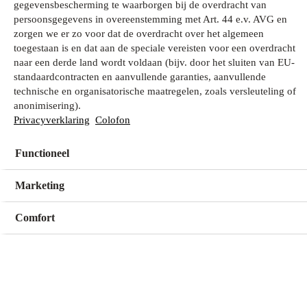
gegevensbescherming te waarborgen bij de overdracht van
persoonsgegevens in overeenstemming met Art. 44 e.v. AVG en
zorgen we er zo voor dat de overdracht over het algemeen
Wat zoek je?
toegestaan is en dat aan de speciale vereisten voor een overdracht
naar een derde land wordt voldaan (bijv. door het sluiten van EU-
standaardcontracten en aanvullende garanties, aanvullende
technische en organisatorische maatregelen, zoals versleuteling of
Mijn winkel
anonimisering).
Geen winkel geselecteerd
Privacyverklaring
Colofon
Functioneel
Kies een winkel
Kies een winkel
Marketing
Comfort