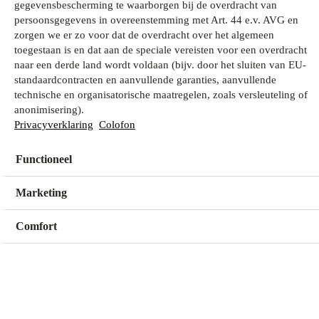
gegevensbescherming te waarborgen bij de overdracht van
persoonsgegevens in overeenstemming met Art. 44 e.v. AVG en
zorgen we er zo voor dat de overdracht over het algemeen
Wat zoek je?
toegestaan is en dat aan de speciale vereisten voor een overdracht
naar een derde land wordt voldaan (bijv. door het sluiten van EU-
standaardcontracten en aanvullende garanties, aanvullende
technische en organisatorische maatregelen, zoals versleuteling of
Mijn winkel
anonimisering).
Geen winkel geselecteerd
Privacyverklaring
Colofon
Functioneel
Kies een winkel
Kies een winkel
Marketing
Comfort