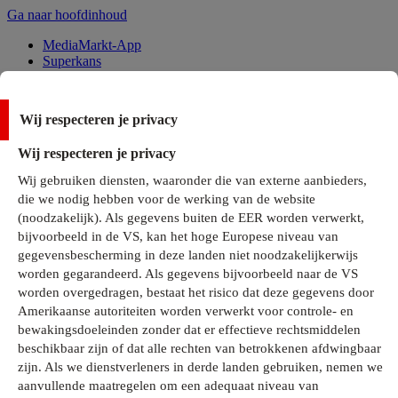
Ga naar hoofdinhoud
MediaMarkt-App
Superkans
Alle Deals
Wij respecteren je privacy
Onze services
Wij respecteren je privacy
Klantenservice
Wij gebruiken diensten, waaronder die van externe aanbieders,
MediaMarkt-Club
die we nodig hebben voor de werking van de website
Business Solutions
(noodzakelijk). Als gegevens buiten de EER worden verwerkt,
Outlet
bijvoorbeeld in de VS, kan het hoge Europese niveau van
Telefoonabonnementen
Cadeaukaarten
gegevensbescherming in deze landen niet noodzakelijkerwijs
MediaZine
worden gegarandeerd. Als gegevens bijvoorbeeld naar de VS
worden overgedragen, bestaat het risico dat deze gegevens door
Amerikaanse autoriteiten worden verwerkt voor controle- en
bewakingsdoeleinden zonder dat er effectieve rechtsmiddelen
beschikbaar zijn of dat alle rechten van betrokkenen afdwingbaar
zijn. Als we dienstverleners in derde landen gebruiken, nemen we
aanvullende maatregelen om een adequaat niveau van
Alle categorieën