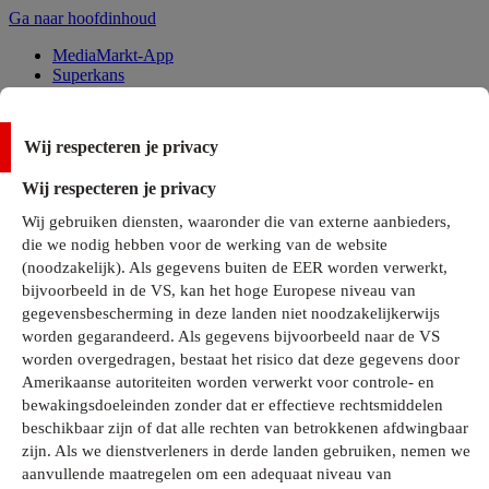
Ga naar hoofdinhoud
MediaMarkt-App
Superkans
Alle Deals
Wij respecteren je privacy
Onze services
Wij respecteren je privacy
Klantenservice
Wij gebruiken diensten, waaronder die van externe aanbieders,
MediaMarkt-Club
die we nodig hebben voor de werking van de website
Business Solutions
(noodzakelijk). Als gegevens buiten de EER worden verwerkt,
Outlet
bijvoorbeeld in de VS, kan het hoge Europese niveau van
Telefoonabonnementen
Cadeaukaarten
gegevensbescherming in deze landen niet noodzakelijkerwijs
MediaZine
worden gegarandeerd. Als gegevens bijvoorbeeld naar de VS
worden overgedragen, bestaat het risico dat deze gegevens door
Amerikaanse autoriteiten worden verwerkt voor controle- en
bewakingsdoeleinden zonder dat er effectieve rechtsmiddelen
beschikbaar zijn of dat alle rechten van betrokkenen afdwingbaar
zijn. Als we dienstverleners in derde landen gebruiken, nemen we
aanvullende maatregelen om een adequaat niveau van
Alle categorieën