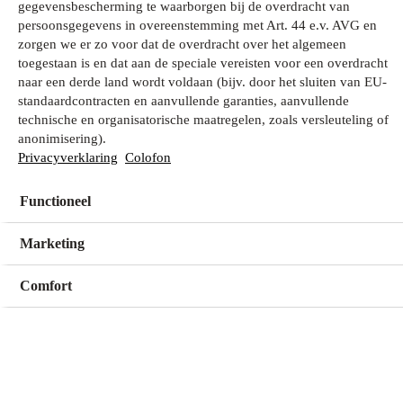
gegevensbescherming te waarborgen bij de overdracht van
persoonsgegevens in overeenstemming met Art. 44 e.v. AVG en
zorgen we er zo voor dat de overdracht over het algemeen
Wat zoek je?
toegestaan is en dat aan de speciale vereisten voor een overdracht
naar een derde land wordt voldaan (bijv. door het sluiten van EU-
standaardcontracten en aanvullende garanties, aanvullende
technische en organisatorische maatregelen, zoals versleuteling of
Mijn winkel
anonimisering).
Geen winkel geselecteerd
Privacyverklaring
Colofon
Functioneel
Kies een winkel
Kies een winkel
Marketing
Comfort