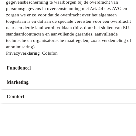
gegevensbescherming te waarborgen bij de overdracht van
persoonsgegevens in overeenstemming met Art. 44 e.v. AVG en
zorgen we er zo voor dat de overdracht over het algemeen
Wat zoek je?
toegestaan is en dat aan de speciale vereisten voor een overdracht
naar een derde land wordt voldaan (bijv. door het sluiten van EU-
standaardcontracten en aanvullende garanties, aanvullende
technische en organisatorische maatregelen, zoals versleuteling of
Mijn winkel
anonimisering).
Geen winkel geselecteerd
Privacyverklaring
Colofon
Functioneel
Kies een winkel
Kies een winkel
Marketing
Comfort