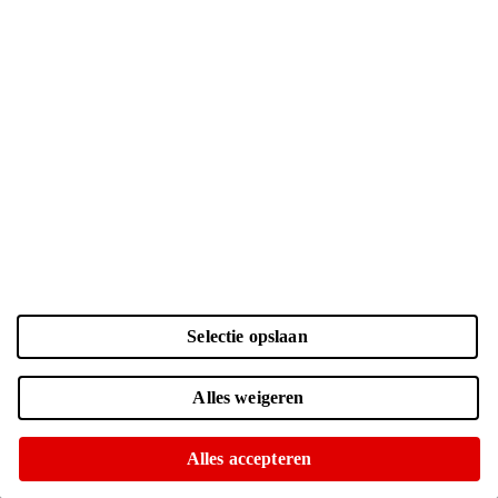
Selectie opslaan
Kleur en opslag
Alles weigeren
Laden...
Zwart | 128 GB
| € 860.-
Alles accepteren
Voor 15:00 besteld, morgen in huis
Of op te halen in diverse winkels