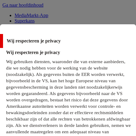
Ga naar hoofdinhoud
MediaMarkt-App
Superkans
Alle Deals
Wij respecteren je privacy
Onze services
Wij respecteren je privacy
Klantenservice
Wij gebruiken diensten, waaronder die van externe aanbieders,
MediaMarkt-Club
die we nodig hebben voor de werking van de website
Business Solutions
(noodzakelijk). Als gegevens buiten de EER worden verwerkt,
Outlet
bijvoorbeeld in de VS, kan het hoge Europese niveau van
Telefoonabonnementen
Cadeaukaarten
gegevensbescherming in deze landen niet noodzakelijkerwijs
MediaZine
worden gegarandeerd. Als gegevens bijvoorbeeld naar de VS
worden overgedragen, bestaat het risico dat deze gegevens door
Amerikaanse autoriteiten worden verwerkt voor controle- en
bewakingsdoeleinden zonder dat er effectieve rechtsmiddelen
beschikbaar zijn of dat alle rechten van betrokkenen afdwingbaar
zijn. Als we dienstverleners in derde landen gebruiken, nemen we
aanvullende maatregelen om een adequaat niveau van
Alle categorieën