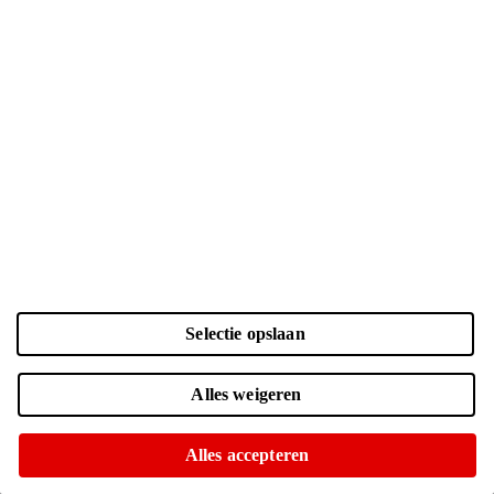
Selectie opslaan
Kleur en opslag
Alles weigeren
Laden...
Zwart | 128 GB
| € 860.-
Alles accepteren
Voor 15:00 besteld, morgen in huis
Of op te halen in diverse winkels