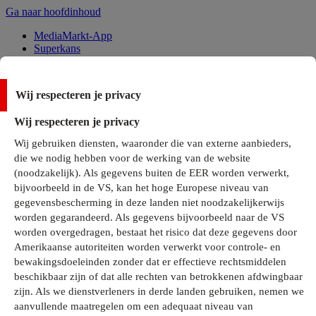
Ga naar hoofdinhoud
MediaMarkt-App
Superkans
Alle Deals
Wij respecteren je privacy
Onze services
Wij respecteren je privacy
Klantenservice
Wij gebruiken diensten, waaronder die van externe aanbieders,
MediaMarkt-Club
die we nodig hebben voor de werking van de website
Business Solutions
(noodzakelijk). Als gegevens buiten de EER worden verwerkt,
Outlet
bijvoorbeeld in de VS, kan het hoge Europese niveau van
Telefoonabonnementen
Cadeaukaarten
gegevensbescherming in deze landen niet noodzakelijkerwijs
MediaZine
worden gegarandeerd. Als gegevens bijvoorbeeld naar de VS
worden overgedragen, bestaat het risico dat deze gegevens door
Amerikaanse autoriteiten worden verwerkt voor controle- en
bewakingsdoeleinden zonder dat er effectieve rechtsmiddelen
beschikbaar zijn of dat alle rechten van betrokkenen afdwingbaar
zijn. Als we dienstverleners in derde landen gebruiken, nemen we
aanvullende maatregelen om een adequaat niveau van
Alle categorieën