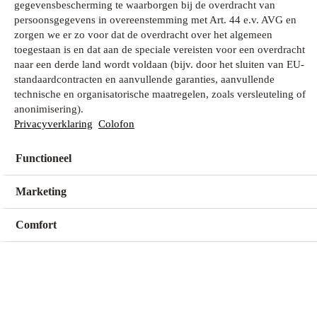
gegevensbescherming te waarborgen bij de overdracht van
persoonsgegevens in overeenstemming met Art. 44 e.v. AVG en
zorgen we er zo voor dat de overdracht over het algemeen
Wat zoek je?
toegestaan is en dat aan de speciale vereisten voor een overdracht
naar een derde land wordt voldaan (bijv. door het sluiten van EU-
standaardcontracten en aanvullende garanties, aanvullende
technische en organisatorische maatregelen, zoals versleuteling of
Mijn winkel
anonimisering).
Geen winkel geselecteerd
Privacyverklaring
Colofon
Functioneel
Kies een winkel
Kies een winkel
Marketing
Comfort