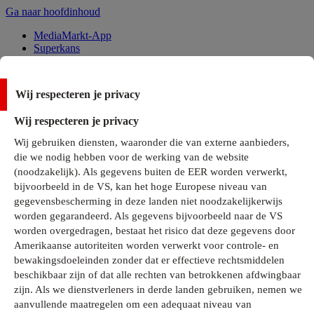
Ga naar hoofdinhoud
MediaMarkt-App
Superkans
Alle Deals
Wij respecteren je privacy
Onze services
Wij respecteren je privacy
Klantenservice
Wij gebruiken diensten, waaronder die van externe aanbieders,
MediaMarkt-Club
die we nodig hebben voor de werking van de website
Business Solutions
(noodzakelijk). Als gegevens buiten de EER worden verwerkt,
Outlet
bijvoorbeeld in de VS, kan het hoge Europese niveau van
Telefoonabonnementen
Cadeaukaarten
gegevensbescherming in deze landen niet noodzakelijkerwijs
MediaZine
worden gegarandeerd. Als gegevens bijvoorbeeld naar de VS
worden overgedragen, bestaat het risico dat deze gegevens door
Amerikaanse autoriteiten worden verwerkt voor controle- en
bewakingsdoeleinden zonder dat er effectieve rechtsmiddelen
beschikbaar zijn of dat alle rechten van betrokkenen afdwingbaar
zijn. Als we dienstverleners in derde landen gebruiken, nemen we
aanvullende maatregelen om een adequaat niveau van
Alle categorieën