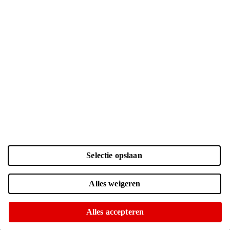
Selectie opslaan
Kleur en opslag
Alles weigeren
Laden...
Zwart | 128 GB
| € 860.-
Alles accepteren
Voor 15:00 besteld, morgen in huis
Of op te halen in diverse winkels