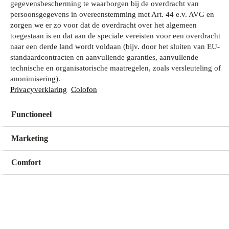
gegevensbescherming te waarborgen bij de overdracht van
persoonsgegevens in overeenstemming met Art. 44 e.v. AVG en
zorgen we er zo voor dat de overdracht over het algemeen
Wat zoek je?
toegestaan is en dat aan de speciale vereisten voor een overdracht
naar een derde land wordt voldaan (bijv. door het sluiten van EU-
standaardcontracten en aanvullende garanties, aanvullende
technische en organisatorische maatregelen, zoals versleuteling of
Mijn winkel
anonimisering).
Geen winkel geselecteerd
Privacyverklaring
Colofon
Functioneel
Kies een winkel
Kies een winkel
Marketing
Comfort