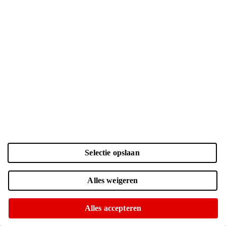
Selectie opslaan
Kleur en opslag
Laden...
Zwart | 128 GB
| € 899.-
Alles weigeren
Online niet leverbaar
Of op te halen in diverse winkels
Alles accepteren
Navy | 128 GB
| € 799.-