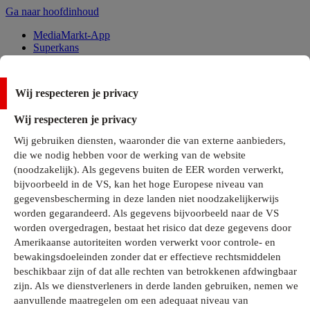
Ga naar hoofdinhoud
MediaMarkt-App
Superkans
Alle Deals
Wij respecteren je privacy
Onze services
Wij respecteren je privacy
Klantenservice
Wij gebruiken diensten, waaronder die van externe aanbieders,
MediaMarkt-Club
die we nodig hebben voor de werking van de website
Business Solutions
(noodzakelijk). Als gegevens buiten de EER worden verwerkt,
Outlet
bijvoorbeeld in de VS, kan het hoge Europese niveau van
Telefoonabonnementen
Cadeaukaarten
gegevensbescherming in deze landen niet noodzakelijkerwijs
MediaZine
worden gegarandeerd. Als gegevens bijvoorbeeld naar de VS
worden overgedragen, bestaat het risico dat deze gegevens door
Amerikaanse autoriteiten worden verwerkt voor controle- en
bewakingsdoeleinden zonder dat er effectieve rechtsmiddelen
beschikbaar zijn of dat alle rechten van betrokkenen afdwingbaar
zijn. Als we dienstverleners in derde landen gebruiken, nemen we
aanvullende maatregelen om een adequaat niveau van
Alle categorieën