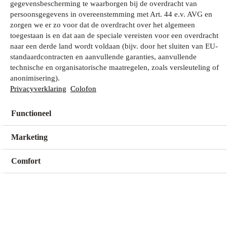
gegevensbescherming te waarborgen bij de overdracht van
persoonsgegevens in overeenstemming met Art. 44 e.v. AVG en
zorgen we er zo voor dat de overdracht over het algemeen
Wat zoek je?
toegestaan is en dat aan de speciale vereisten voor een overdracht
naar een derde land wordt voldaan (bijv. door het sluiten van EU-
standaardcontracten en aanvullende garanties, aanvullende
technische en organisatorische maatregelen, zoals versleuteling of
Mijn winkel
anonimisering).
Geen winkel geselecteerd
Privacyverklaring
Colofon
Functioneel
Kies een winkel
Kies een winkel
Marketing
Comfort