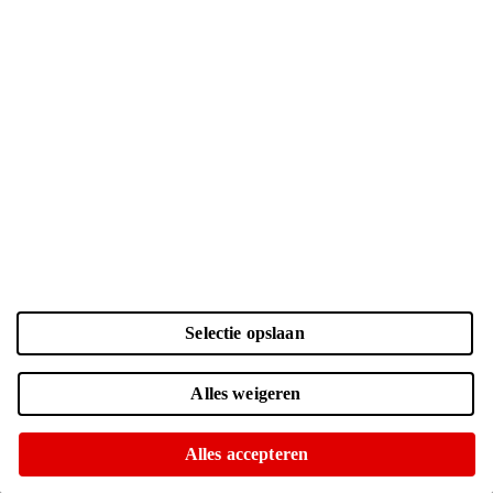
Selectie opslaan
Kleur en opslag
Laden...
Zwart | 128 GB
| € 899.-
Alles weigeren
Online niet leverbaar
Of op te halen in diverse winkels
Alles accepteren
Navy | 128 GB
| € 799.-