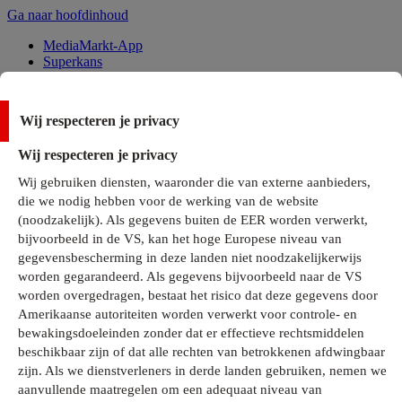
Ga naar hoofdinhoud
MediaMarkt-App
Superkans
Alle Deals
Wij respecteren je privacy
Onze services
Wij respecteren je privacy
Klantenservice
Wij gebruiken diensten, waaronder die van externe aanbieders,
MediaMarkt-Club
die we nodig hebben voor de werking van de website
Business Solutions
(noodzakelijk). Als gegevens buiten de EER worden verwerkt,
Outlet
bijvoorbeeld in de VS, kan het hoge Europese niveau van
Telefoonabonnementen
Cadeaukaarten
gegevensbescherming in deze landen niet noodzakelijkerwijs
MediaZine
worden gegarandeerd. Als gegevens bijvoorbeeld naar de VS
worden overgedragen, bestaat het risico dat deze gegevens door
Amerikaanse autoriteiten worden verwerkt voor controle- en
bewakingsdoeleinden zonder dat er effectieve rechtsmiddelen
beschikbaar zijn of dat alle rechten van betrokkenen afdwingbaar
zijn. Als we dienstverleners in derde landen gebruiken, nemen we
aanvullende maatregelen om een adequaat niveau van
Alle categorieën