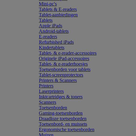
Mini-pc's
Tablets & E-readers
Tablet-aanbiedingen
Tablets
Apple iPads
Android-tablets
E-readers
Refurbished iPads
Kindertablets
Tablet- & e-reader-accessoires
Originele iPad-accessoires
Tablet- & e-readerhoesjes
Toetsenborden voor tablets
Tablet-screenprotectors
Printers & Scanners
Printers
Laserprinters
Inktcartridges & toners
Scanners
Toetsenborden
Gaming-toetsenborden
Draadloze toetsenborden
Toetsenbord- en muissets
Ergonomische toetsenborden
Muizen