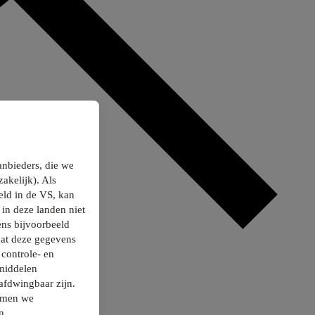
anbieders, die we
akelijk). Als
ld in de VS, kan
in deze landen niet
ns bijvoorbeeld
dat deze gegevens
controle- en
smiddelen
afdwingbaar zijn.
nemen we
n