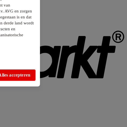
ht van
.v. AVG en zorgen
egestaan is en dat
en derde land wordt
racten en
anisatorische
Alles accepteren