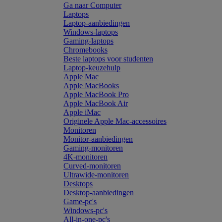
Ga naar Computer
Laptops
Laptop-aanbiedingen
Windows-laptops
Gaming-laptops
Chromebooks
Beste laptops voor studenten
Laptop-keuzehulp
Apple Mac
Apple MacBooks
Apple MacBook Pro
Apple MacBook Air
Apple iMac
Originele Apple Mac-accessoires
Monitoren
Monitor-aanbiedingen
Gaming-monitoren
4K-monitoren
Curved-monitoren
Ultrawide-monitoren
Desktops
Desktop-aanbiedingen
Game-pc's
Windows-pc's
All-in-one-pc's