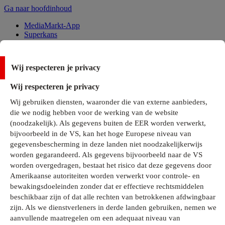
Ga naar hoofdinhoud
MediaMarkt-App
Superkans
Alle Deals
Wij respecteren je privacy
Onze services
Wij respecteren je privacy
Klantenservice
Wij gebruiken diensten, waaronder die van externe aanbieders,
MediaMarkt-Club
die we nodig hebben voor de werking van de website
Business Solutions
(noodzakelijk). Als gegevens buiten de EER worden verwerkt,
Outlet
bijvoorbeeld in de VS, kan het hoge Europese niveau van
Telefoonabonnementen
Cadeaukaarten
gegevensbescherming in deze landen niet noodzakelijkerwijs
MediaZine
worden gegarandeerd. Als gegevens bijvoorbeeld naar de VS
worden overgedragen, bestaat het risico dat deze gegevens door
Amerikaanse autoriteiten worden verwerkt voor controle- en
bewakingsdoeleinden zonder dat er effectieve rechtsmiddelen
beschikbaar zijn of dat alle rechten van betrokkenen afdwingbaar
zijn. Als we dienstverleners in derde landen gebruiken, nemen we
aanvullende maatregelen om een adequaat niveau van
Alle categorieën