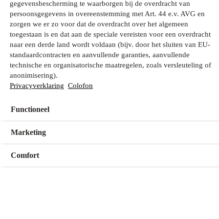
gegevensbescherming te waarborgen bij de overdracht van
persoonsgegevens in overeenstemming met Art. 44 e.v. AVG en
zorgen we er zo voor dat de overdracht over het algemeen
Wat zoek je?
toegestaan is en dat aan de speciale vereisten voor een overdracht
naar een derde land wordt voldaan (bijv. door het sluiten van EU-
standaardcontracten en aanvullende garanties, aanvullende
technische en organisatorische maatregelen, zoals versleuteling of
Mijn winkel
anonimisering).
Geen winkel geselecteerd
Privacyverklaring
Colofon
Functioneel
Kies een winkel
Kies een winkel
Marketing
Comfort