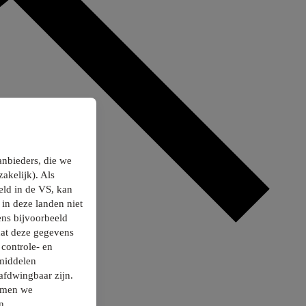
anbieders, die we
akelijk). Als
ld in de VS, kan
in deze landen niet
ns bijvoorbeeld
dat deze gegevens
controle- en
smiddelen
afdwingbaar zijn.
nemen we
n