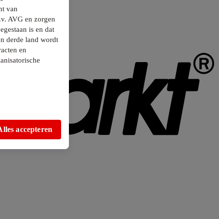
ht van
.v. AVG en zorgen
egestaan is en dat
en derde land wordt
racten en
anisatorische
Alles accepteren