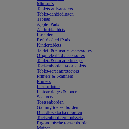
Mini-pc's
Tablets & E-readers
Tablet-aanbiedingen
Tablets
Apple iPads
Android-tablets
E-readers
Refurbished iPads
Kindertablets
Tablet- & e-reader-accessoires
Originele iPad-accessoires
Tablet- & e-readerhoesjes
Toetsenborden voor tablets
Tablet-screenprotectors
Printers & Scanners
Printers
Laserprinters
Inktcartridges & toners
Scanners
Toetsenborden
Gaming-toetsenborden
Draadloze toetsenborden
Toetsenbord- en muissets
Ergonomische toetsenborden
Muizen