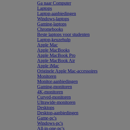
Ga naar Computer
Laptops
Laptop-aanbiedingen
Windows-laptops
Gaming-laptops
Chromebooks
Beste laptops voor studenten
Laptop-keuzehulp
Apple Mac
Apple MacBooks
Apple MacBook Pro
Apple MacBook Air
Apple iMac
Originele Apple Mac-accessoires
Monitoren
Monitor-aanbiedingen
Gaming-monitoren
4K-monitoren
Curved-monitoren
Ultrawide-monitoren
Desktops
Desktop-aanbiedingen
Game-pc's
Windows-pc's
All-in-one-pc's