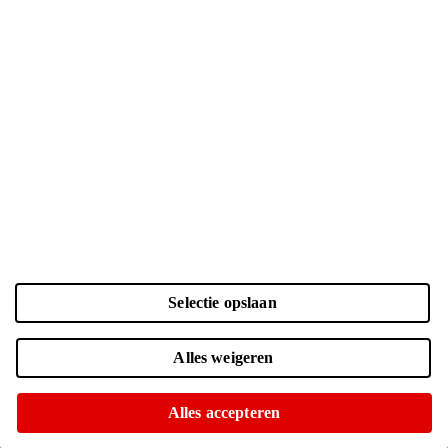
Selectie opslaan
Kleur en opslag
Alles weigeren
Laden...
Zwart | 128 GB
| € 943.-
Alles accepteren
Online nog maar 4 op voorraad
Of op te halen in diverse winkels