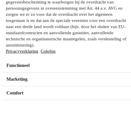
gegevensbescherming te waarborgen bij de overdracht van
persoonsgegevens in overeenstemming met Art. 44 e.v. AVG en
zorgen we er zo voor dat de overdracht over het algemeen
Wat zoek je?
toegestaan is en dat aan de speciale vereisten voor een overdracht
naar een derde land wordt voldaan (bijv. door het sluiten van EU-
standaardcontracten en aanvullende garanties, aanvullende
technische en organisatorische maatregelen, zoals versleuteling of
Mijn winkel
anonimisering).
Geen winkel geselecteerd
Privacyverklaring
Colofon
Functioneel
Kies een winkel
Kies een winkel
Marketing
Comfort