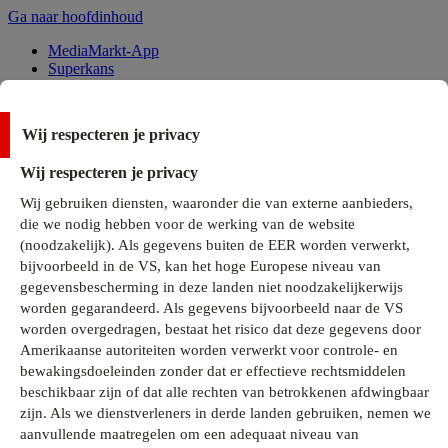
Ga naar hoofdinhoud
MediaMarkt-App
Superkans
Alle Deals
Wij respecteren je privacy
Onze services
Wij respecteren je privacy
Klantenservice
Wij gebruiken diensten, waaronder die van externe aanbieders,
MediaMarkt-Club
die we nodig hebben voor de werking van de website
Business Solutions
(noodzakelijk). Als gegevens buiten de EER worden verwerkt,
Outlet
bijvoorbeeld in de VS, kan het hoge Europese niveau van
Telefoonabonnementen
Cadeaukaarten
gegevensbescherming in deze landen niet noodzakelijkerwijs
MediaZine
worden gegarandeerd. Als gegevens bijvoorbeeld naar de VS
worden overgedragen, bestaat het risico dat deze gegevens door
Amerikaanse autoriteiten worden verwerkt voor controle- en
bewakingsdoeleinden zonder dat er effectieve rechtsmiddelen
beschikbaar zijn of dat alle rechten van betrokkenen afdwingbaar
zijn. Als we dienstverleners in derde landen gebruiken, nemen we
aanvullende maatregelen om een adequaat niveau van
Alle categorieën