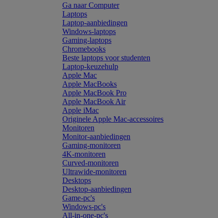
Ga naar Computer
Laptops
Laptop-aanbiedingen
Windows-laptops
Gaming-laptops
Chromebooks
Beste laptops voor studenten
Laptop-keuzehulp
Apple Mac
Apple MacBooks
Apple MacBook Pro
Apple MacBook Air
Apple iMac
Originele Apple Mac-accessoires
Monitoren
Monitor-aanbiedingen
Gaming-monitoren
4K-monitoren
Curved-monitoren
Ultrawide-monitoren
Desktops
Desktop-aanbiedingen
Game-pc's
Windows-pc's
All-in-one-pc's