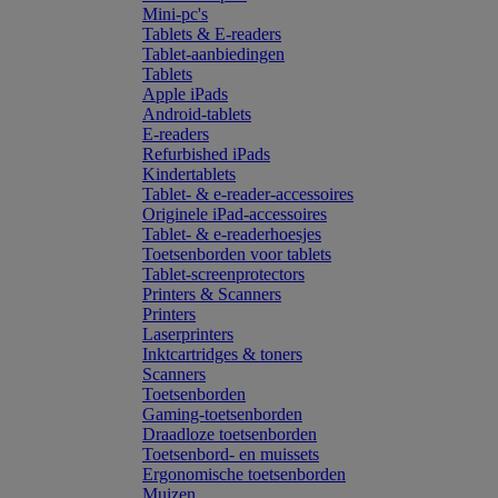
Mini-pc's
Tablets & E-readers
Tablet-aanbiedingen
Tablets
Apple iPads
Android-tablets
E-readers
Refurbished iPads
Kindertablets
Tablet- & e-reader-accessoires
Originele iPad-accessoires
Tablet- & e-readerhoesjes
Toetsenborden voor tablets
Tablet-screenprotectors
Printers & Scanners
Printers
Laserprinters
Inktcartridges & toners
Scanners
Toetsenborden
Gaming-toetsenborden
Draadloze toetsenborden
Toetsenbord- en muissets
Ergonomische toetsenborden
Muizen