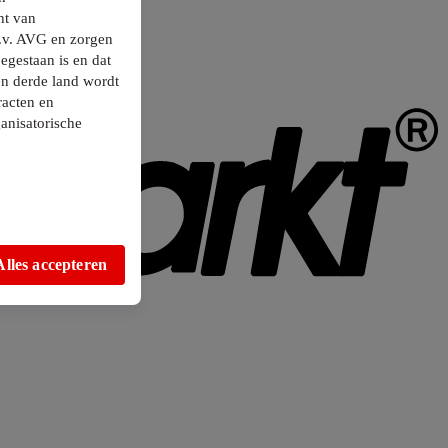
ht van
.v. AVG en zorgen
egestaan is en dat
en derde land wordt
racten en
anisatorische
Alles accepteren