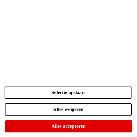
Selectie opslaan
Kleur en opslag
Alles weigeren
Laden...
Zwart | 128 GB
| € 946.-
Alles accepteren
Online nog maar 4 op voorraad
Of op te halen in diverse winkels