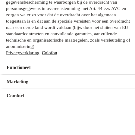
gegevensbescherming te waarborgen bij de overdracht van
persoonsgegevens in overeenstemming met Art. 44 e.v. AVG en
zorgen we er zo voor dat de overdracht over het algemeen
Wat zoek je?
toegestaan is en dat aan de speciale vereisten voor een overdracht
naar een derde land wordt voldaan (bijv. door het sluiten van EU-
standaardcontracten en aanvullende garanties, aanvullende
technische en organisatorische maatregelen, zoals versleuteling of
Mijn winkel
anonimisering).
Geen winkel geselecteerd
Privacyverklaring
Colofon
Functioneel
Kies een winkel
Kies een winkel
Marketing
Comfort