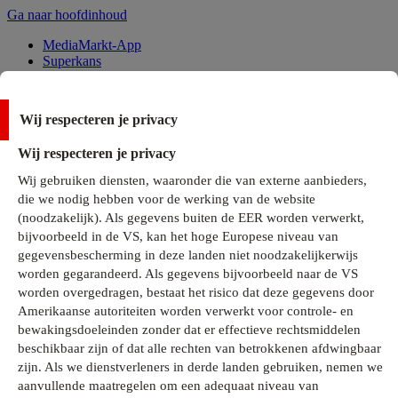
Ga naar hoofdinhoud
MediaMarkt-App
Superkans
Alle Deals
Wij respecteren je privacy
Onze services
Wij respecteren je privacy
Klantenservice
Wij gebruiken diensten, waaronder die van externe aanbieders,
MediaMarkt-Club
die we nodig hebben voor de werking van de website
Business Solutions
(noodzakelijk). Als gegevens buiten de EER worden verwerkt,
Outlet
bijvoorbeeld in de VS, kan het hoge Europese niveau van
Telefoonabonnementen
Cadeaukaarten
gegevensbescherming in deze landen niet noodzakelijkerwijs
MediaZine
worden gegarandeerd. Als gegevens bijvoorbeeld naar de VS
worden overgedragen, bestaat het risico dat deze gegevens door
Amerikaanse autoriteiten worden verwerkt voor controle- en
bewakingsdoeleinden zonder dat er effectieve rechtsmiddelen
beschikbaar zijn of dat alle rechten van betrokkenen afdwingbaar
zijn. Als we dienstverleners in derde landen gebruiken, nemen we
aanvullende maatregelen om een adequaat niveau van
Alle categorieën