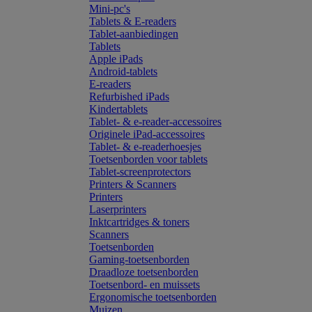
Mini-pc's
Tablets & E-readers
Tablet-aanbiedingen
Tablets
Apple iPads
Android-tablets
E-readers
Refurbished iPads
Kindertablets
Tablet- & e-reader-accessoires
Originele iPad-accessoires
Tablet- & e-readerhoesjes
Toetsenborden voor tablets
Tablet-screenprotectors
Printers & Scanners
Printers
Laserprinters
Inktcartridges & toners
Scanners
Toetsenborden
Gaming-toetsenborden
Draadloze toetsenborden
Toetsenbord- en muissets
Ergonomische toetsenborden
Muizen