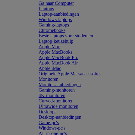
Ga naar Computer
Laptops
Laptop-aanbiedingen
Windows-laptops
Gaming-laptops
Chromebooks
Beste laptops voor studenten
Laptop-keuzehulp
Apple Mac
Apple MacBooks
Apple MacBook Pro
Apple MacBook Air
Apple iMac
Originele Apple Mac-accessoires
Monitoren
Monitor-aanbiedingen
Gaming-monitoren
4K-monitoren
Curved-monitoren
Ultrawide-monitoren
Desktops
Desktop-aanbiedingen
Game-pc's
Windows-pc's
All-in-one-pc's