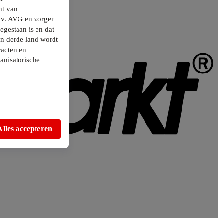
ht van
.v. AVG en zorgen
egestaan is en dat
en derde land wordt
racten en
anisatorische
Alles accepteren