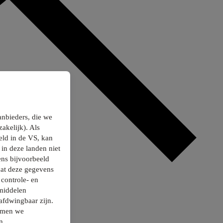
anbieders, die we
akelijk). Als
ld in de VS, kan
in deze landen niet
ns bijvoorbeeld
dat deze gegevens
controle- en
smiddelen
afdwingbaar zijn.
nemen we
n