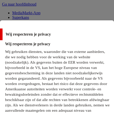
Ga naar hoofdinhoud
MediaMarkt-App
Superkans
Alle Deals
Wij respecteren je privacy
Onze services
Wij respecteren je privacy
Klantenservice
Wij gebruiken diensten, waaronder die van externe aanbieders,
MediaMarkt-Club
die we nodig hebben voor de werking van de website
Business Solutions
(noodzakelijk). Als gegevens buiten de EER worden verwerkt,
Outlet
bijvoorbeeld in de VS, kan het hoge Europese niveau van
Telefoonabonnementen
Cadeaukaarten
gegevensbescherming in deze landen niet noodzakelijkerwijs
MediaZine
worden gegarandeerd. Als gegevens bijvoorbeeld naar de VS
worden overgedragen, bestaat het risico dat deze gegevens door
Amerikaanse autoriteiten worden verwerkt voor controle- en
bewakingsdoeleinden zonder dat er effectieve rechtsmiddelen
beschikbaar zijn of dat alle rechten van betrokkenen afdwingbaar
zijn. Als we dienstverleners in derde landen gebruiken, nemen we
aanvullende maatregelen om een adequaat niveau van
Alle categorieën