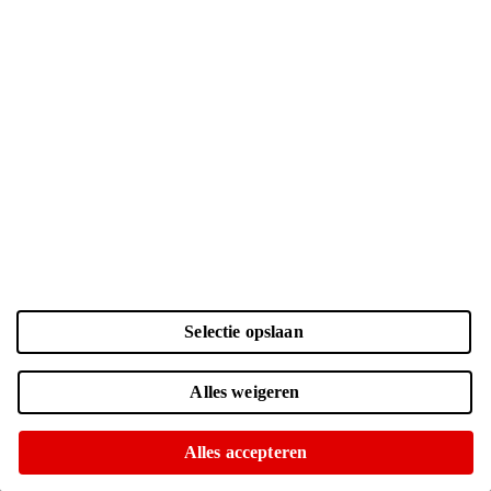
Selectie opslaan
Kleur en opslag
Alles weigeren
Laden...
Zwart | 128 GB
| € 860.-
Alles accepteren
Voor 15:00 besteld, morgen in huis
Of op te halen in diverse winkels