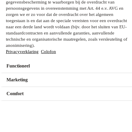
gegevensbescherming te waarborgen bij de overdracht van
persoonsgegevens in overeenstemming met Art. 44 e.v. AVG en
zorgen we er zo voor dat de overdracht over het algemeen
Wat zoek je?
toegestaan is en dat aan de speciale vereisten voor een overdracht
naar een derde land wordt voldaan (bijv. door het sluiten van EU-
standaardcontracten en aanvullende garanties, aanvullende
technische en organisatorische maatregelen, zoals versleuteling of
Mijn winkel
anonimisering).
Geen winkel geselecteerd
Privacyverklaring
Colofon
Functioneel
Kies een winkel
Kies een winkel
Marketing
Comfort