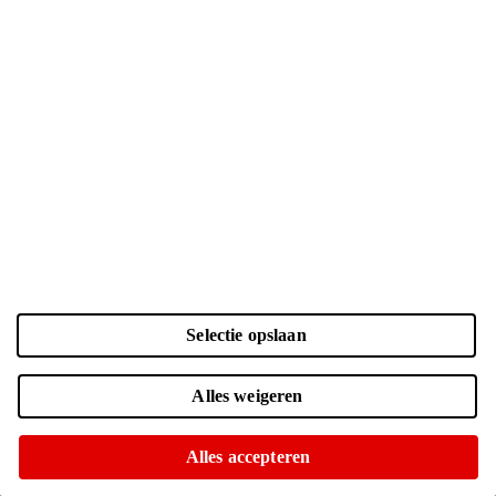
Selectie opslaan
Kleur en opslag
Alles weigeren
Laden...
Zwart | 128 GB
| € 860.-
Alles accepteren
Voor 15:00 besteld, morgen in huis
Of op te halen in diverse winkels