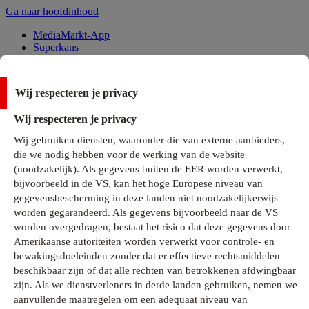
Ga naar hoofdinhoud
MediaMarkt-App
Superkans
Alle Deals
Wij respecteren je privacy
Onze services
Wij respecteren je privacy
Klantenservice
Wij gebruiken diensten, waaronder die van externe aanbieders,
MediaMarkt-Club
die we nodig hebben voor de werking van de website
Business Solutions
(noodzakelijk). Als gegevens buiten de EER worden verwerkt,
Outlet
bijvoorbeeld in de VS, kan het hoge Europese niveau van
Telefoonabonnementen
Cadeaukaarten
gegevensbescherming in deze landen niet noodzakelijkerwijs
MediaZine
worden gegarandeerd. Als gegevens bijvoorbeeld naar de VS
worden overgedragen, bestaat het risico dat deze gegevens door
Amerikaanse autoriteiten worden verwerkt voor controle- en
bewakingsdoeleinden zonder dat er effectieve rechtsmiddelen
beschikbaar zijn of dat alle rechten van betrokkenen afdwingbaar
zijn. Als we dienstverleners in derde landen gebruiken, nemen we
aanvullende maatregelen om een adequaat niveau van
Alle categorieën