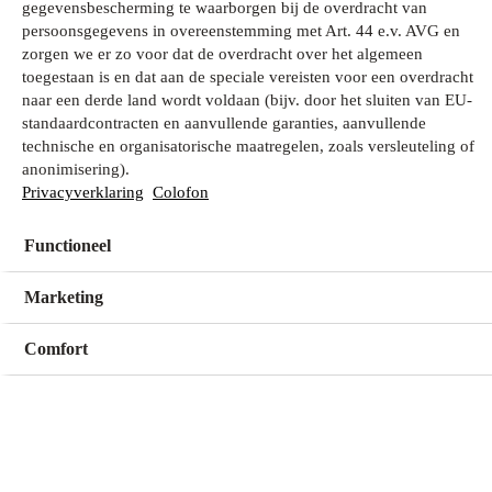
gegevensbescherming te waarborgen bij de overdracht van
persoonsgegevens in overeenstemming met Art. 44 e.v. AVG en
zorgen we er zo voor dat de overdracht over het algemeen
Wat zoek je?
toegestaan is en dat aan de speciale vereisten voor een overdracht
naar een derde land wordt voldaan (bijv. door het sluiten van EU-
standaardcontracten en aanvullende garanties, aanvullende
technische en organisatorische maatregelen, zoals versleuteling of
Mijn winkel
anonimisering).
Geen winkel geselecteerd
Privacyverklaring
Colofon
Functioneel
Kies een winkel
Kies een winkel
Marketing
Comfort