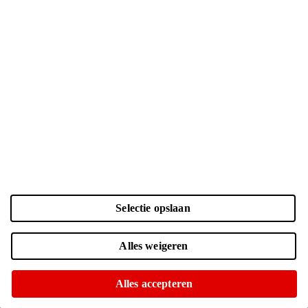
Selectie opslaan
Kleur en opslag
Alles weigeren
Laden...
Zwart | 128 GB
| € 860.-
Alles accepteren
Voor 15:00 besteld, morgen in huis
Of op te halen in diverse winkels