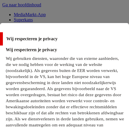
Ga naar hoofdinhoud
MediaMarkt-App
Superkans
Alle Deals
Wij respecteren je privacy
Onze services
Wij respecteren je privacy
Klantenservice
Wij gebruiken diensten, waaronder die van externe aanbieders,
MediaMarkt-Club
die we nodig hebben voor de werking van de website
Business Solutions
(noodzakelijk). Als gegevens buiten de EER worden verwerkt,
Outlet
bijvoorbeeld in de VS, kan het hoge Europese niveau van
Telefoonabonnementen
Cadeaukaarten
gegevensbescherming in deze landen niet noodzakelijkerwijs
MediaZine
worden gegarandeerd. Als gegevens bijvoorbeeld naar de VS
worden overgedragen, bestaat het risico dat deze gegevens door
Amerikaanse autoriteiten worden verwerkt voor controle- en
bewakingsdoeleinden zonder dat er effectieve rechtsmiddelen
beschikbaar zijn of dat alle rechten van betrokkenen afdwingbaar
zijn. Als we dienstverleners in derde landen gebruiken, nemen we
aanvullende maatregelen om een adequaat niveau van
Alle categorieën