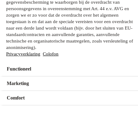
gegevensbescherming te waarborgen bij de overdracht van
persoonsgegevens in overeenstemming met Art. 44 e.v. AVG en
zorgen we er zo voor dat de overdracht over het algemeen
Wat zoek je?
toegestaan is en dat aan de speciale vereisten voor een overdracht
naar een derde land wordt voldaan (bijv. door het sluiten van EU-
standaardcontracten en aanvullende garanties, aanvullende
technische en organisatorische maatregelen, zoals versleuteling of
Mijn winkel
anonimisering).
Geen winkel geselecteerd
Privacyverklaring
Colofon
Functioneel
Kies een winkel
Kies een winkel
Marketing
Comfort