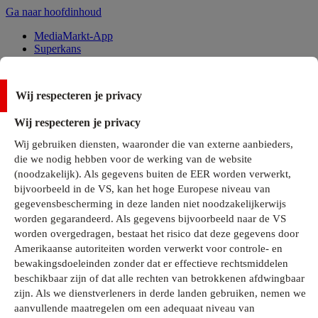
Ga naar hoofdinhoud
MediaMarkt-App
Superkans
Alle Deals
Wij respecteren je privacy
Onze services
Wij respecteren je privacy
Klantenservice
Wij gebruiken diensten, waaronder die van externe aanbieders,
MediaMarkt-Club
die we nodig hebben voor de werking van de website
Business Solutions
(noodzakelijk). Als gegevens buiten de EER worden verwerkt,
Outlet
bijvoorbeeld in de VS, kan het hoge Europese niveau van
Telefoonabonnementen
Cadeaukaarten
gegevensbescherming in deze landen niet noodzakelijkerwijs
MediaZine
worden gegarandeerd. Als gegevens bijvoorbeeld naar de VS
worden overgedragen, bestaat het risico dat deze gegevens door
Amerikaanse autoriteiten worden verwerkt voor controle- en
bewakingsdoeleinden zonder dat er effectieve rechtsmiddelen
beschikbaar zijn of dat alle rechten van betrokkenen afdwingbaar
zijn. Als we dienstverleners in derde landen gebruiken, nemen we
aanvullende maatregelen om een adequaat niveau van
Alle categorieën