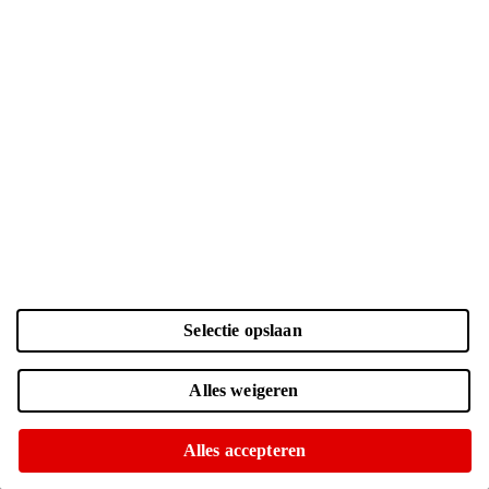
Selectie opslaan
Kleur en opslag
Alles weigeren
Laden...
Zwart | 128 GB
| € 860.-
Alles accepteren
Voor 15:00 besteld, morgen in huis
Of op te halen in diverse winkels