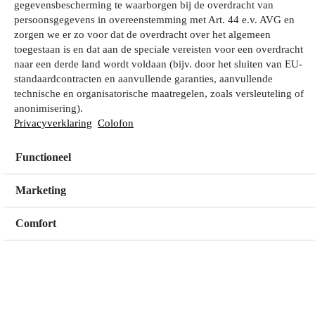
gegevensbescherming te waarborgen bij de overdracht van
persoonsgegevens in overeenstemming met Art. 44 e.v. AVG en
zorgen we er zo voor dat de overdracht over het algemeen
Wat zoek je?
toegestaan is en dat aan de speciale vereisten voor een overdracht
naar een derde land wordt voldaan (bijv. door het sluiten van EU-
standaardcontracten en aanvullende garanties, aanvullende
technische en organisatorische maatregelen, zoals versleuteling of
Mijn winkel
anonimisering).
Geen winkel geselecteerd
Privacyverklaring
Colofon
Functioneel
Kies een winkel
Kies een winkel
Marketing
Comfort