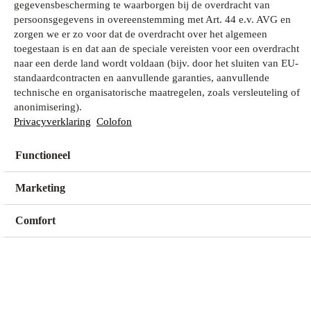
gegevensbescherming te waarborgen bij de overdracht van
persoonsgegevens in overeenstemming met Art. 44 e.v. AVG en
zorgen we er zo voor dat de overdracht over het algemeen
Wat zoek je?
toegestaan is en dat aan de speciale vereisten voor een overdracht
naar een derde land wordt voldaan (bijv. door het sluiten van EU-
standaardcontracten en aanvullende garanties, aanvullende
technische en organisatorische maatregelen, zoals versleuteling of
Mijn winkel
anonimisering).
Geen winkel geselecteerd
Privacyverklaring
Colofon
Functioneel
Kies een winkel
Kies een winkel
Marketing
Comfort