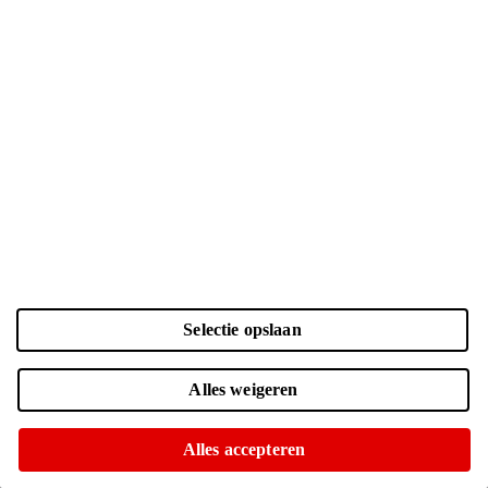
Kleur en opslag
Laden...
Selectie opslaan
Zwart | 256 GB
| € 799.-
Online uitverkocht
Alles weigeren
Momenteel niet op voorraad in onze winkels
Zwart | 512 GB
| € 999.-
Alles accepteren
Voor 15:00 besteld, morgen in huis