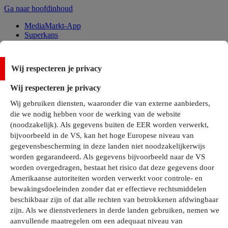
Ga naar hoofdinhoud
MediaMarkt-App
Superkans
Alle Deals
Wij respecteren je privacy
Onze services
Wij respecteren je privacy
Klantenservice
Wij gebruiken diensten, waaronder die van externe aanbieders,
MediaMarkt-Club
die we nodig hebben voor de werking van de website
Business Solutions
(noodzakelijk). Als gegevens buiten de EER worden verwerkt,
Outlet
bijvoorbeeld in de VS, kan het hoge Europese niveau van
Telefoonabonnementen
Cadeaukaarten
gegevensbescherming in deze landen niet noodzakelijkerwijs
MediaZine
worden gegarandeerd. Als gegevens bijvoorbeeld naar de VS
worden overgedragen, bestaat het risico dat deze gegevens door
Amerikaanse autoriteiten worden verwerkt voor controle- en
bewakingsdoeleinden zonder dat er effectieve rechtsmiddelen
beschikbaar zijn of dat alle rechten van betrokkenen afdwingbaar
zijn. Als we dienstverleners in derde landen gebruiken, nemen we
aanvullende maatregelen om een adequaat niveau van
Alle categorieën