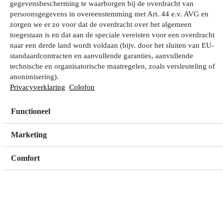
gegevensbescherming te waarborgen bij de overdracht van
persoonsgegevens in overeenstemming met Art. 44 e.v. AVG en
zorgen we er zo voor dat de overdracht over het algemeen
Wat zoek je?
toegestaan is en dat aan de speciale vereisten voor een overdracht
naar een derde land wordt voldaan (bijv. door het sluiten van EU-
standaardcontracten en aanvullende garanties, aanvullende
technische en organisatorische maatregelen, zoals versleuteling of
Mijn winkel
anonimisering).
Geen winkel geselecteerd
Privacyverklaring
Colofon
Functioneel
Kies een winkel
Kies een winkel
Marketing
Comfort