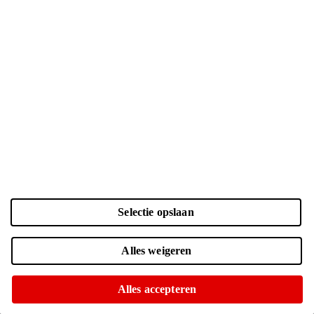
Selectie opslaan
Kleur en opslag
Laden...
Zwart | 256 GB
| € 1049.-
Alles weigeren
Online nog maar 4 op voorraad
Of op te halen in diverse winkels
Alles accepteren
Zwart | 512 GB
| € 1249.-