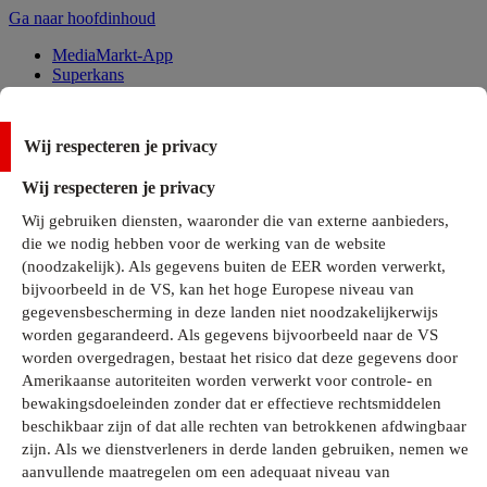
Ga naar hoofdinhoud
MediaMarkt-App
Superkans
Alle Deals
Wij respecteren je privacy
Onze services
Wij respecteren je privacy
Klantenservice
Wij gebruiken diensten, waaronder die van externe aanbieders,
MediaMarkt-Club
die we nodig hebben voor de werking van de website
Business Solutions
(noodzakelijk). Als gegevens buiten de EER worden verwerkt,
Outlet
bijvoorbeeld in de VS, kan het hoge Europese niveau van
Telefoonabonnementen
Cadeaukaarten
gegevensbescherming in deze landen niet noodzakelijkerwijs
MediaZine
worden gegarandeerd. Als gegevens bijvoorbeeld naar de VS
worden overgedragen, bestaat het risico dat deze gegevens door
Amerikaanse autoriteiten worden verwerkt voor controle- en
bewakingsdoeleinden zonder dat er effectieve rechtsmiddelen
beschikbaar zijn of dat alle rechten van betrokkenen afdwingbaar
zijn. Als we dienstverleners in derde landen gebruiken, nemen we
aanvullende maatregelen om een adequaat niveau van
Alle categorieën