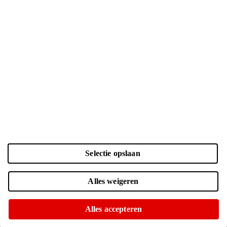
Selectie opslaan
Geen voedingsadapter meegeleverd
Alles weigeren
Alles accepteren
Dit product wordt geleverd zonder voedingsadapter. Deze kun je
apart kopen.