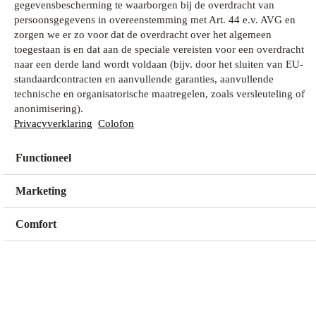
gegevensbescherming te waarborgen bij de overdracht van
persoonsgegevens in overeenstemming met Art. 44 e.v. AVG en
zorgen we er zo voor dat de overdracht over het algemeen
Wat zoek je?
toegestaan is en dat aan de speciale vereisten voor een overdracht
naar een derde land wordt voldaan (bijv. door het sluiten van EU-
standaardcontracten en aanvullende garanties, aanvullende
technische en organisatorische maatregelen, zoals versleuteling of
Mijn winkel
anonimisering).
Geen winkel geselecteerd
Privacyverklaring
Colofon
Functioneel
Kies een winkel
Kies een winkel
Marketing
Comfort