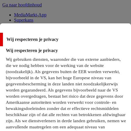
Ga naar hoofdinhoud
MediaMarkt-App
Superkans
Alle Deals
Wij respecteren je privacy
Onze services
Wij respecteren je privacy
Klantenservice
Wij gebruiken diensten, waaronder die van externe aanbieders,
MediaMarkt-Club
die we nodig hebben voor de werking van de website
Business Solutions
(noodzakelijk). Als gegevens buiten de EER worden verwerkt,
Outlet
bijvoorbeeld in de VS, kan het hoge Europese niveau van
Telefoonabonnementen
Cadeaukaarten
gegevensbescherming in deze landen niet noodzakelijkerwijs
MediaZine
worden gegarandeerd. Als gegevens bijvoorbeeld naar de VS
worden overgedragen, bestaat het risico dat deze gegevens door
Amerikaanse autoriteiten worden verwerkt voor controle- en
bewakingsdoeleinden zonder dat er effectieve rechtsmiddelen
beschikbaar zijn of dat alle rechten van betrokkenen afdwingbaar
zijn. Als we dienstverleners in derde landen gebruiken, nemen we
aanvullende maatregelen om een adequaat niveau van
Alle categorieën