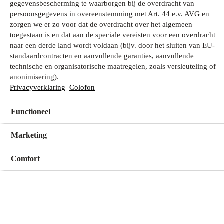
gegevensbescherming te waarborgen bij de overdracht van
persoonsgegevens in overeenstemming met Art. 44 e.v. AVG en
zorgen we er zo voor dat de overdracht over het algemeen
Wat zoek je?
toegestaan is en dat aan de speciale vereisten voor een overdracht
naar een derde land wordt voldaan (bijv. door het sluiten van EU-
standaardcontracten en aanvullende garanties, aanvullende
technische en organisatorische maatregelen, zoals versleuteling of
Mijn winkel
anonimisering).
Geen winkel geselecteerd
Privacyverklaring
Colofon
Functioneel
Kies een winkel
Kies een winkel
Marketing
Comfort