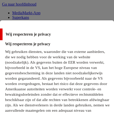
Ga naar hoofdinhoud
MediaMarkt-App
Superkans
Alle Deals
Wij respecteren je privacy
Onze services
Wij respecteren je privacy
Klantenservice
Wij gebruiken diensten, waaronder die van externe aanbieders,
MediaMarkt-Club
die we nodig hebben voor de werking van de website
Business Solutions
(noodzakelijk). Als gegevens buiten de EER worden verwerkt,
Outlet
bijvoorbeeld in de VS, kan het hoge Europese niveau van
Telefoonabonnementen
Cadeaukaarten
gegevensbescherming in deze landen niet noodzakelijkerwijs
MediaZine
worden gegarandeerd. Als gegevens bijvoorbeeld naar de VS
worden overgedragen, bestaat het risico dat deze gegevens door
Amerikaanse autoriteiten worden verwerkt voor controle- en
bewakingsdoeleinden zonder dat er effectieve rechtsmiddelen
beschikbaar zijn of dat alle rechten van betrokkenen afdwingbaar
zijn. Als we dienstverleners in derde landen gebruiken, nemen we
aanvullende maatregelen om een adequaat niveau van
Alle categorieën