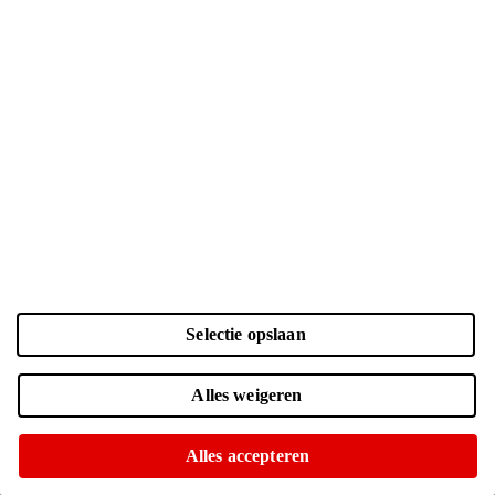
Selectie opslaan
Kleur en opslag
Laden...
Zwart | 128 GB
| € 899.-
Alles weigeren
Online niet leverbaar
Of op te halen in diverse winkels
Alles accepteren
Navy | 128 GB
| € 799.-