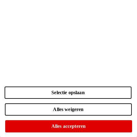
Selectie opslaan
Kleur en opslag
Laden...
Zwart | 128 GB
| € 899.-
Alles weigeren
Online niet leverbaar
Of op te halen in diverse winkels
Alles accepteren
Navy | 128 GB
| € 799.-