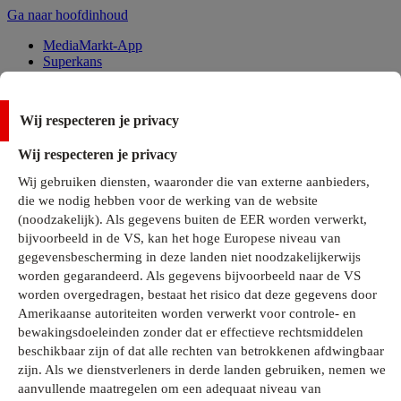
Ga naar hoofdinhoud
MediaMarkt-App
Superkans
Alle Deals
Wij respecteren je privacy
Onze services
Wij respecteren je privacy
Klantenservice
Wij gebruiken diensten, waaronder die van externe aanbieders,
MediaMarkt-Club
die we nodig hebben voor de werking van de website
Business Solutions
(noodzakelijk). Als gegevens buiten de EER worden verwerkt,
Outlet
bijvoorbeeld in de VS, kan het hoge Europese niveau van
Telefoonabonnementen
Cadeaukaarten
gegevensbescherming in deze landen niet noodzakelijkerwijs
MediaZine
worden gegarandeerd. Als gegevens bijvoorbeeld naar de VS
worden overgedragen, bestaat het risico dat deze gegevens door
Amerikaanse autoriteiten worden verwerkt voor controle- en
bewakingsdoeleinden zonder dat er effectieve rechtsmiddelen
beschikbaar zijn of dat alle rechten van betrokkenen afdwingbaar
zijn. Als we dienstverleners in derde landen gebruiken, nemen we
aanvullende maatregelen om een adequaat niveau van
Alle categorieën