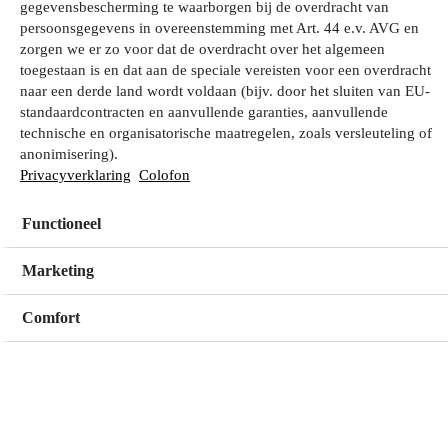
gegevensbescherming te waarborgen bij de overdracht van
persoonsgegevens in overeenstemming met Art. 44 e.v. AVG en
zorgen we er zo voor dat de overdracht over het algemeen
Wat zoek je?
toegestaan is en dat aan de speciale vereisten voor een overdracht
naar een derde land wordt voldaan (bijv. door het sluiten van EU-
standaardcontracten en aanvullende garanties, aanvullende
technische en organisatorische maatregelen, zoals versleuteling of
Mijn winkel
anonimisering).
Geen winkel geselecteerd
Privacyverklaring
Colofon
Functioneel
Kies een winkel
Kies een winkel
Marketing
Comfort